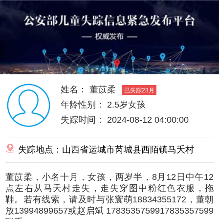
姓名：
董苡柔
已失踪23月
年龄性别：
2.5岁
女孩
失踪时间：
2024-08-12 04:00:00
失踪地点：山西省运城市芮城县西陌镇马夭村
董苡柔，小名十月，女孩，两岁半，8月12日中午12
点左右从马夭村走失，走失穿图中粉红色衣服，拖
鞋。若有线索，请及时与张寰萌18834355172，董朝
放13994899657或赵启斌 1783535759917835357599