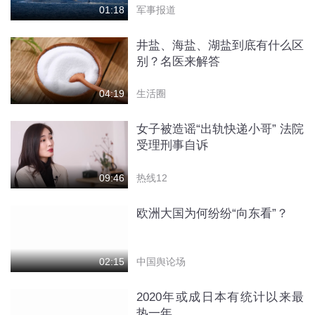
军事报道
01:18
井盐、海盐、湖盐到底有什么区
别？名医来解答
生活圈
04:19
女子被造谣“出轨快递小哥” 法院
受理刑事自诉
热线12
09:46
欧洲大国为何纷纷“向东看”？
中国舆论场
02:15
2020年或成日本有统计以来最
热一年