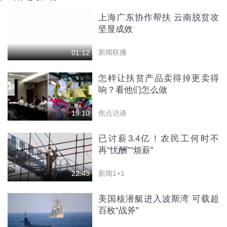
上海广东协作帮扶 云南脱贫攻
坚显成效
新闻联播
01:12
怎样让扶贫产品卖得掉更卖得
响？看他们怎么做
焦点访谈
15:10
已讨薪3.4亿！农民工何时不
再“忧酬”“烦薪”
新闻1+1
22:43
美国核潜艇进入波斯湾 可载超
百枚“战斧”