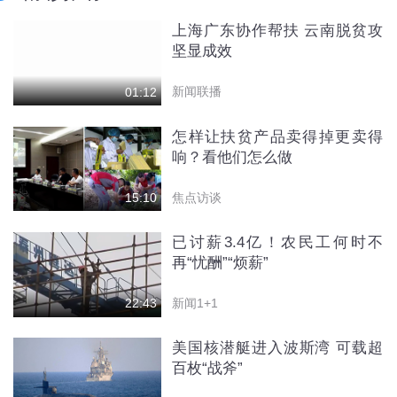
上海广东协作帮扶 云南脱贫攻
坚显成效
新闻联播
01:12
怎样让扶贫产品卖得掉更卖得
响？看他们怎么做
焦点访谈
15:10
已讨薪3.4亿！农民工何时不
再“忧酬”“烦薪”
新闻1+1
22:43
美国核潜艇进入波斯湾 可载超
百枚“战斧”