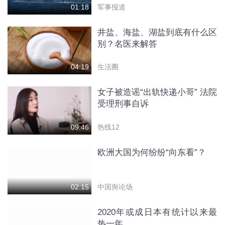
军事报道
01:18
井盐、海盐、湖盐到底有什么区
别？名医来解答
生活圈
04:19
女子被造谣“出轨快递小哥” 法院
受理刑事自诉
热线12
09:46
欧洲大国为何纷纷“向东看”？
中国舆论场
02:15
2020年或成日本有统计以来最
热一年