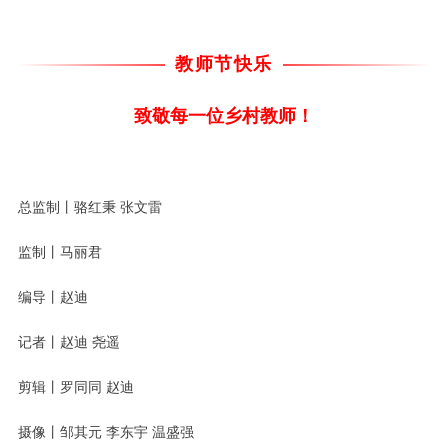
教师节快乐
致敬每一位乡村教师！
总监制丨骆红秉 张文雷
监制
丨
马丽君
编导
丨
赵迪
记者
丨
赵迪 尧遥
剪辑
丨
罗同同 赵迪
摄像
丨
邹其元 李东宇 温盛强