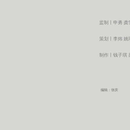
监制丨申勇 龚
策划丨李炜 姚
制作丨钱子琪 
编辑：张庆