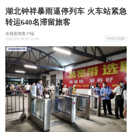
湖北钟祥暴雨逼停列车 火车站紧急
转运640名滞留旅客
央视新闻客户端
2020-06-29 00:10:45
42078 人已阅