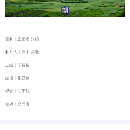
监制丨王姗姗 张鸥
制片人丨兴来 吴璇
主编丨宁黎黎
编辑丨张亚楠
视觉丨江雨航
校对丨栾熙彦