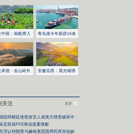
意中国：画船撑入
青岛港今年新辟16条
深处
国际航线
北承德：金山岭长
安徽岳西：晨光铺洒
日出云海翻涌
山乡稻田
别关注
更多
国驻阿根廷使馆发言人就美方肆意破坏中
合作发表谈话
际足联就FFE商业提案致歉
宫否认特朗普与赫格塞思因弹药库存短缺