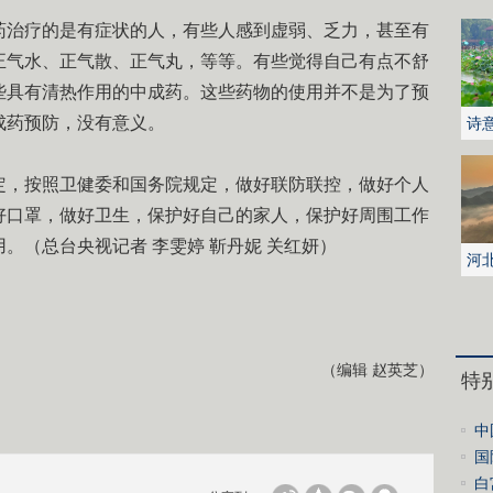
药治疗的是有症状的人，有些人感到虚弱、乏力，甚至有
正气水、正气散、正气丸，等等。有些觉得自己有点不舒
些具有清热作用的中成药。这些药物的使用并不是为了预
成药预防，没有意义。
诗
花
定，按照卫健委和国务院规定，做好联防联控，做好个人
好口罩，做好卫生，保护好自己的家人，保护好周围工作
。（总台央视记者 李雯婷 靳丹妮 关红妍）
河
城
（编辑 赵英芝）
特
中
阿
国
白