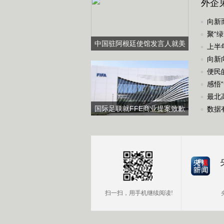
外企
向新
聚“
中国驻阿根廷使馆发言人就美
上半
方肆意破坏中阿合作发表谈话
向新
便民
感悟
最北
国际足联就FFE商业提案致歉
数据
扫一扫，用手机继续阅读!