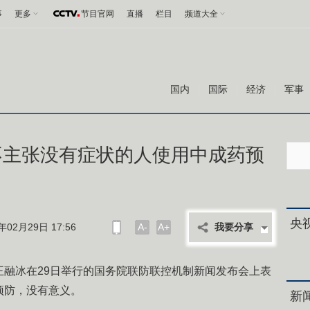
事
更多
节目官网
直播
栏目
频道大全
国内
国际
经济
军事
不主张没有症状的人使用中成药预
央
02月29日 17:56
A-
A+
我要分享
王融冰在29日举行的国务院联防联控机制新闻发布会上表
预防，没有意义。
新