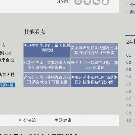
分享到：
发
外
向
其他看点
2
回应
美卫生官员现史上最大规模
美国宣布制裁北约盟友土耳
离职潮
跟我回
其 美媒称是给拜登埋雷
01
电平台投
医生：让人沮丧
02
欧委会主席：首批欧洲人有
来了！又一款星空迷彩，部
望年底前接种新冠疫苗
队开始试穿
03
桑拿天持
04
这名公安局长受贿九百万获
网友造谣南京禄口机场遣返
刑 茅台就收了两百多瓶
四川籍乘客被行政拘留
仪式
05
我要纠错
06
07
08
09
10
业
社会法治
生活健康
作假