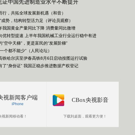
见证中国先进制造业水平不断提升
而行，共拓全球发展新机遇（和音）
绿”成势，结构转型活力足（评论员观察）
年我国黄金产量同比下降 消费量同比微增
向优转型提速 上半年我国机械工业行业运行稳中有进
的“空中天梯”，更是富民的“发展阶梯”
“一个都不能少”（人民论坛）
高铁哈尔滨至伊春高铁8月6日启动按图运行试验
有了“身份证” 我国正稳步推进数据产权登记
央视新闻客户端
CBox央视影音
iPhone
央视新闻移动看！
下载到桌面，观看更方便！