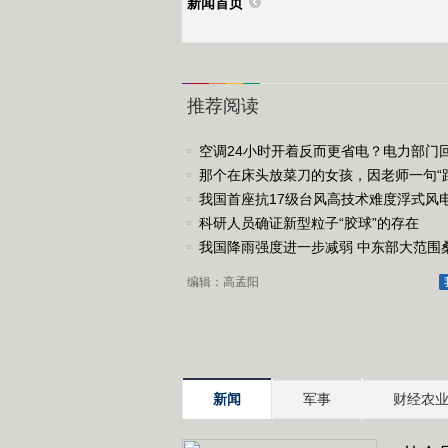
新闻首页
推荐阅读
空调24小时开着反而更省电？电力部门
那个在床头放菜刀的女孩，因老师一句“
家”改写了人生
我国首座抗17级台风高技术难度浮式风
运
科研人员确证新型粒子“胶球”的存在
我国降雨强度进一步减弱 中东部大范围
续局地可超38℃
编辑：高孟阳
新闻
军事
财经农