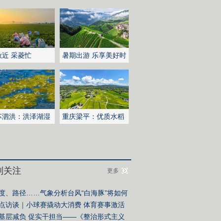
秋近 采菱忙
暑期出游 乐享美好时
光
苏泗洪：洪泽湖湿
重庆梁平：优质水稻
白鹭嬉戏
丰收在望
别关注
更多
度、路径……气象分析台风“白海豚”将如何
响我国？
点访谈｜小球赛撬动大消费 体育赛事激活
市发展新动能
基层减负 促实干担当——《整治形式主义