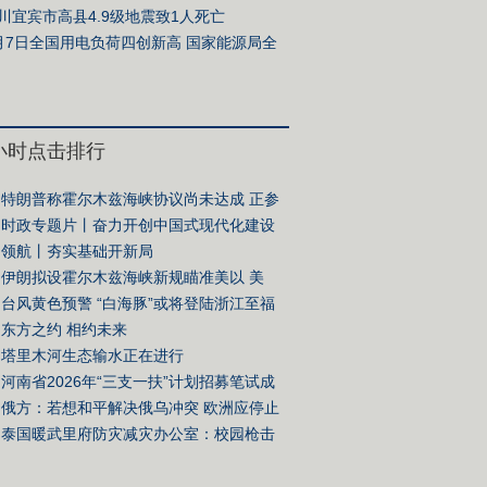
基层减负若干规定》出台两周年观察
川宜宾市高县4.9级地震致1人死亡
月7日全国用电负荷四创新高 国家能源局全
保障迎峰度夏民生用电
4小时点击排行
特朗普称霍尔木兹海峡协议尚未达成 正参
关谈判
时政专题片丨奋力开创中国式现代化建设
面——习近平总书记今年以来治国理政纪
领航丨夯实基础开新局
伊朗拟设霍尔木兹海峡新规瞄准美以 美
硬蹭”谈判桌
台风黄色预警 “白海豚”或将登陆浙江至福
部沿海地区
东方之约 相约未来
塔里木河生态输水正在进行
河南省2026年“三支一扶”计划招募笔试成
废 重新组织笔试
俄方：若想和平解决俄乌冲突 欧洲应停止
泰国暖武里府防灾减灾办公室：校园枪击
亡人数升至7人