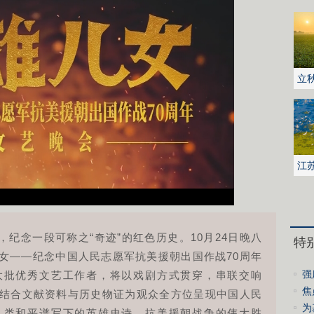
立
江
地
纪念一段可称之“奇迹”的红色历史。10月24日晚八
特
女——纪念中国人民志愿军抗美援朝出国作战70周年
强
大批优秀文艺工作者，将以戏剧方式贯穿，串联交响
影
焦
结合文献资料与历史物证为观众全方位呈现中国人民
城
为
人类和平谱写下的英雄史诗。抗美援朝战争的伟大胜