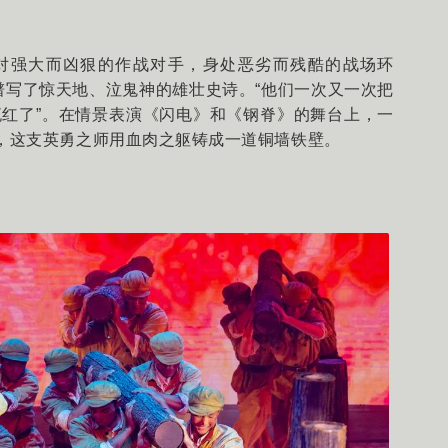
对强大而凶狠的作战对手，身处恶劣而残酷的战场环
，谱写了惊天地、泣鬼神的雄壮史诗。“他们一次又一次把
红了”。在情景表演《闪电》和《钢脊》的舞台上，一
着，这支英勇之师用血肉之躯铸成一道铜墙铁壁。