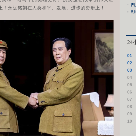
为
四
上！永远铭刻在人类和平、发展、进步的史册上！
8
力
2
01
与相
02
新局
03
实
04
国“
05
建北
06
07
08
绩作
09
援乌
10
案死