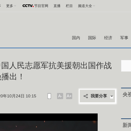
事
更多
节目官网
直播
栏目
频道大全
国内
国际
经济
军事
中国人民志愿军抗美援朝出国作战
晚播出！
央
年10月24日 10:15
A-
A+
我要分享
新