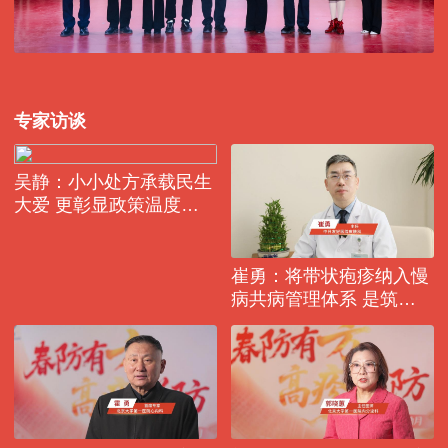
专家访谈
吴静：小小处方承载民生
大爱 更彰显政策温度与
专业担当
崔勇：将带状疱疹纳入慢
病共病管理体系 是筑牢
健康防线的关键之举