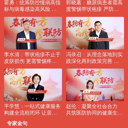
霍勇：统筹防控慢病高指
郭晓蕙：糖尿病患者需高
标与病毒感染高风险 是
度警惕带状疱疹 严防叠
疾病防治的重中之重
加健康风险
李水清：带状疱疹不止于
冯录召：从理念落地到实
皮肤损伤 更需警惕疼痛
践深化再到政策完善 疫
对慢病管理的连锁冲击
苗处方价值持续彰显
平学慧：一站式健康服务
赵伦：凝聚全社会合力
构建全流程闭环 让居民
共筑医防协同的健康生态
健康守护更高效便捷
圈
专家金句