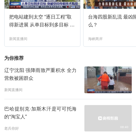
把电站建到太空 “逐日工程”取
台海四股新乱流 最凶
第一动画乐园-2026-193
09:07
预约
得新进展 从单目标到多目标 突
么？
破空间传能技术瓶颈
生活早参考-特别节目（生活圈）
09:37
新闻直播间
海峡两岸
预约
2026-214
为你推荐
文脉春秋-2025-1
10:20
预约
辽宁沈阳 强降雨致严重积水 全力
秘境之眼-2026-212
10:50
营救被困群众
预约
01:04
新闻直播间
新闻联播
11:00
预约
巴哈提别克·加斯木汗是可可托海
焦点访谈
11:40
预约
的“淘宝人”
08:40
老兵你好
前情提要-江海潮生-第25集
12:01
预约