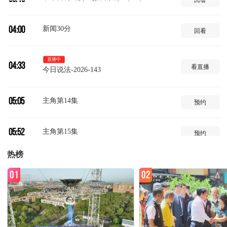
新闻30分
04:00
回看
直播中
04:33
看直播
今日说法-2026-143
主角第14集
05:05
预约
主角第15集
05:52
预约
热榜
主角第16集
06:41
预约
01
02
主角第17集
07:30
预约
主角第18集
08:19
预约