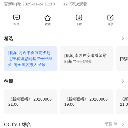
更新时间:
2025-01-24 11:19
12.7万次观看
评论
收藏
下载
分享
朝闻天下
22:00
回看
精选
[视频]习近平春节前夕赴
生活早参考-特别节目（生活圈）
00:35
[视频]李强在安徽看望慰
回看
2026-214
辽宁看望慰问基层干部群
[视
问基层干部群众
众 向全国各族人民致以
美好的新春祝福 祝各族
兵自风中来第9集
01:21
回看
人民幸福安康 祝伟大祖
往期
国繁荣昌盛
兵自风中来第10集
02:10
回看
《新闻联播》 20260806
《新闻联播》 20260806
《新
21:00
19:00
21:
兵自风中来第11集
02:59
回看
节目单
CCTV-1 综合
中华古树-北京九搂十八杈（4K）
03:46
回看