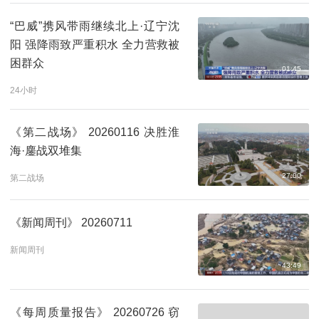
“巴威”携风带雨继续北上·辽宁沈
阳 强降雨致严重积水 全力营救被
困群众
01:45
24小时
《第二战场》 20260116 决胜淮
海·鏖战双堆集
27:00
第二战场
《新闻周刊》 20260711
新闻周刊
43:49
《每周质量报告》 20260726 窃