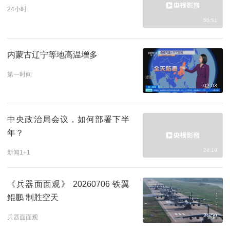
24小时
50:51
内蒙古辽宁等地高温增多
第一时间
02:03
中央政治局会议，如何部署下半
年？
24:19
新闻1+1
《兵器面面观》 20260706 铁翼
鲲鹏 制胜空天
21:59
兵器面面观