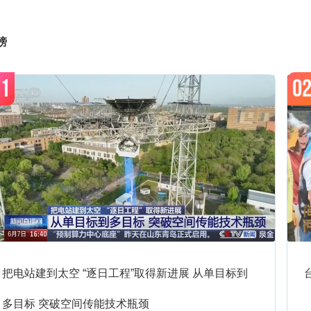
8:38
翠云廊（精品展播）-第2集
预约
榜
1
0
8:43
非遗里的中国-MV
预约
8:50
宗师列传·大唐诗人传-李商隐
预约
0:20
泱泱中华-历史文化街区1
预约
把电站建到太空 “逐日工程”取得新进展 从单目标到
0:22
今日说法-2026-142
预约
多目标 突破空间传能技术瓶颈