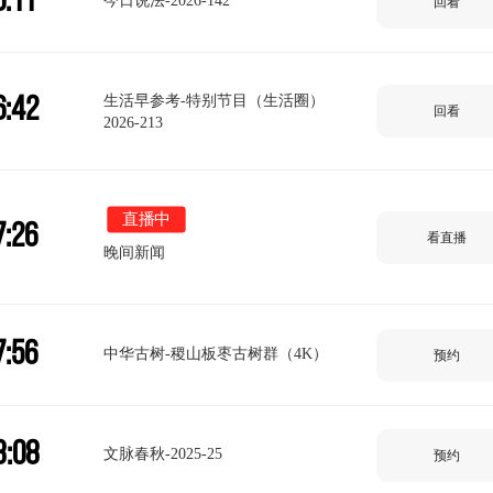
6:11
今日说法-2026-142
回看
生活早参考-特别节目（生活圈）
6:42
回看
2026-213
直播中
7:26
看直播
晚间新闻
7:56
中华古树-稷山板枣古树群（4K）
预约
8:08
文脉春秋-2025-25
预约