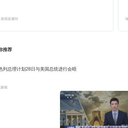
0:53
新闻联播
新闻直播间
预约
1:27
寻古中国-高原古人在皮洛3
预约
你推荐
色列总理计划28日与美国总统进行会晤
2:00
朝闻天下
预约
夜新闻
生活早参考-特别节目（生活圈）
0:35
预约
2026-214
00:2
兵自风中来第9集