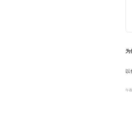
2
2
为
以
2
午
0