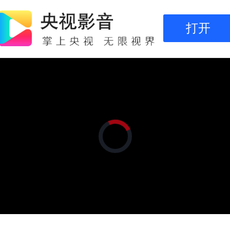
打开
正
在
加
载
视
频
播
放
器。
/
播
画
设
静
放
质
置
音
速
(m)
度