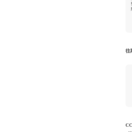
[视频]李强会见老
[视频]李强主持召开国务院常务会议
记、国家主席通伦
1
1
往
1
1
CC