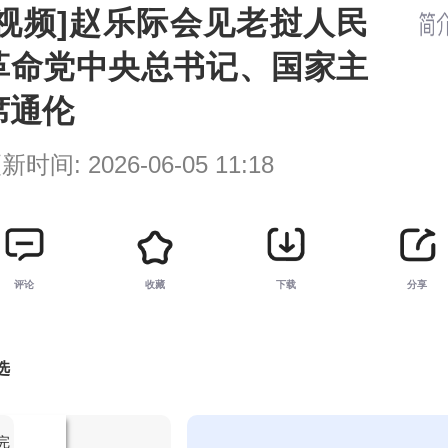
[视频]赵乐际会见老挝人民
革命党中央总书记、国家主
席通伦
新时间:
2026-06-05 11:18
评论
收藏
下载
分享
选
2:56
江海潮生第24集
回看
完