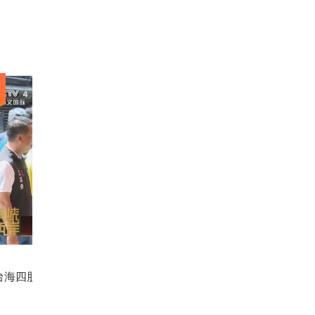
2
03
台海四股新乱流 最凶险的是什么？
国