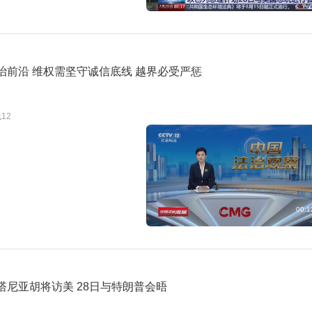
1:21
预约
治前沿 维权需坚守诚信底线 越界必受严惩
12
00:1
塔尼亚胡将访美 28日与特朗普会晤