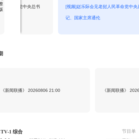
整
挝人民革命党中央总书
[视频]赵乐际会见老挝人民革命党中央
版
记、国家主席通伦
3:45
三餐四季-宣传片
回看
3:52
期
非遗里的中国-MV
回看
4:00
晚间新闻
回看
《新闻联播》 20260806 21:00
《新闻联播》 20260
4:35
宗师列传·大唐诗人传-李商隐
回看
节目单
TV-1 综合