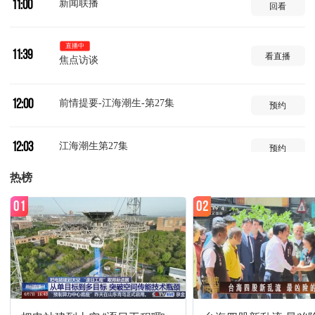
新闻联播
11:00
回看
直播中
11:39
看直播
焦点访谈
前情提要-江海潮生-第27集
12:00
预约
江海潮生第27集
12:03
预约
热榜
前情提要-江海潮生-第28集
12:53
预约
01
02
江海潮生第28集
12:56
预约
非遗里的中国-MV
13:44
预约