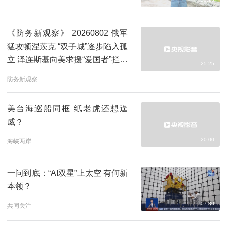
《防务新观察》 20260802 俄军
猛攻顿涅茨克 “双子城”逐步陷入孤
立 泽连斯基向美求援“爱国者”拦截
25:25
弹
防务新观察
美台海巡船同框 纸老虎还想逞
威？
20:00
海峡两岸
一问到底：“AI双星”上太空 有何新
本领？
07:30
共同关注