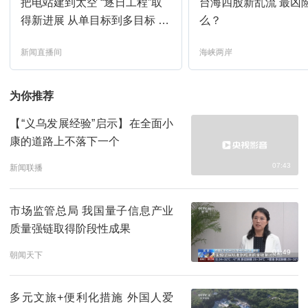
把电站建到太空 “逐日工程”取
台海四股新乱流 最凶
三餐四季-宣传片
13:51
预约
得新进展 从单目标到多目标 突
么？
破空间传能技术瓶颈
晚间新闻
14:00
预约
新闻直播间
海峡两岸
开讲啦-2026-25
14:36
预约
为你推荐
【“义乌发展经验”启示】在全面小
星光大道-2026-43
15:27
预约
康的道路上不落下一个
07:43
新闻联播
生活早参考-特别节目（生活圈）
16:47
预约
2026-215
市场监管总局 我国量子信息产业
晚间新闻
17:31
预约
质量强链取得阶段性成果
01:49
朝闻天下
开讲啦-2026-25
18:01
预约
多元文旅+便利化措施 外国人爱