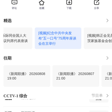
评论
收藏
下载
分享
精选
主角第19集
06:12
回看
[视频]纪念中共中央发
]赵乐际同全国人大
[视频]韩正会见
主角第20集
07:00
回看
布“五一口号”75周年座谈
会议列席代表座谈
茨家族基金会创
会在京举行
主角第21集
07:50
回看
往期
主角第22集
08:39
回看
《新闻联播》 20260808
《新闻联播》 20260807
《新
19:00
21:00
21:
星光大道-2026-43
09:31
回看
节目单
CCTV-1 综合
秘境之眼-2026-213
10:50
回看