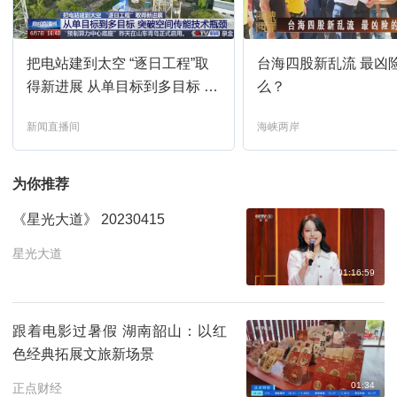
新闻直播间
18:00
预约
把电站建到太空 “逐日工程”取
台海四股新乱流 最凶
新闻1+1
18:33
预约
得新进展 从单目标到多目标 突
么？
破空间传能技术瓶颈
新闻直播间
海峡两岸
新闻直播间
19:00
预约
为你推荐
焦点访谈
19:44
预约
《星光大道》 20230415
新闻直播间
20:00
预约
星光大道
01:16:59
新闻1+1
20:33
预约
跟着电影过暑假 湖南韶山：以红
色经典拓展文旅新场景
新闻直播间
21:00
预约
01:34
正点财经