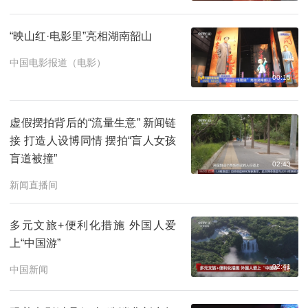
“映山红·电影里”亮相湖南韶山
中国电影报道（电影）
00:15
虚假摆拍背后的“流量生意” 新闻链
接 打造人设博同情 摆拍“盲人女孩
盲道被撞”
02:43
新闻直播间
多元文旅+便利化措施 外国人爱
上“中国游”
02:41
中国新闻