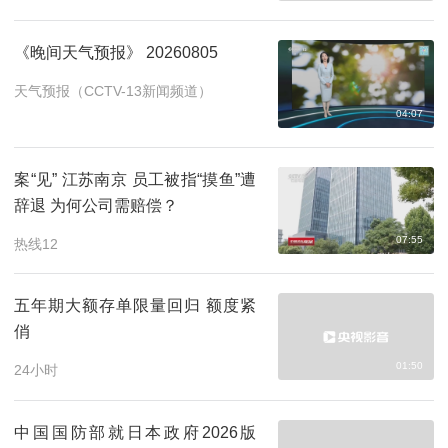
《晚间天气预报》 20260805
天气预报（CCTV-13新闻频道）
04:07
案“见” 江苏南京 员工被指“摸鱼”遭
辞退 为何公司需赔偿？
07:55
热线12
五年期大额存单限量回归 额度紧
俏
01:50
24小时
中国国防部就日本政府2026版