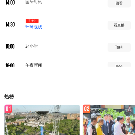
国际时讯
14:00
回看
直播中
14:30
看直播
环球视线
24小时
15:00
预约
午夜新闻
16:00
预约
新闻直播间
17:00
预约
热榜
焦点访谈
17:21
预约
01
02
法治在线
17:37
预约