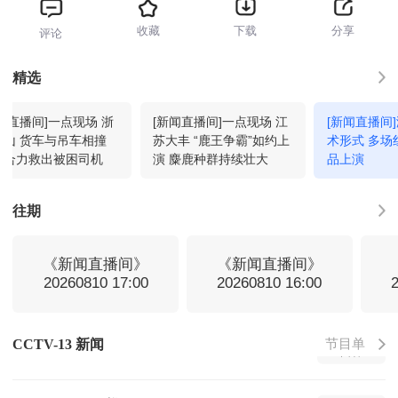
收藏
下载
分享
评论
新闻联播
11:00
回看
精选
闻直播间]一点现场 浙
[新闻直播间]一点现场 江
[新闻直播间
天气预报
11:32
回看
象山 货车与吊车相撞
苏大丰 “鹿王争霸”如约上
术形式 多场
方合力救出被困司机
演 麋鹿种群持续壮大
品上演
焦点访谈
11:39
回看
往期
东方时空
12:00
回看
《新闻直播间》
《新闻直播间》
20260810 17:00
20260810 16:00
新闻联播
13:00
回看
节目单
CCTV-13 新闻
新闻1+1
13:30
回看