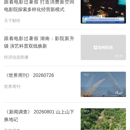
跟着电影过暑假 打造消费新空间
电影院探索多样化经营新模式
01:55
天下财经
跟着电影过暑假 湖南：影院新升
级 演艺科普双线焕新
01:36
经济信息联播
《世界周刊》 20260726
世界周刊
44:18
《新闻调查》 20260801 山上山下
换地记
43:27