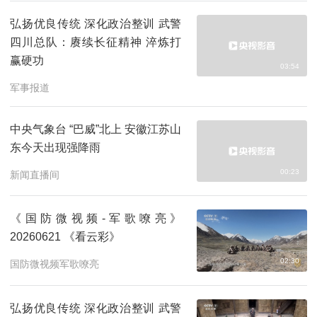
弘扬优良传统 深化政治整训 武警
四川总队：赓续长征精神 淬炼打
赢硬功
03:54
军事报道
中央气象台 “巴威”北上 安徽江苏山
东今天出现强降雨
00:23
新闻直播间
《国防微视频-军歌嘹亮》
20260621 《看云彩》
02:30
国防微视频军歌嘹亮
弘扬优良传统 深化政治整训 武警