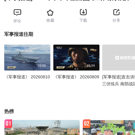
收藏
下载
分享
评论
军事报道往期
25:59
25:59
《军事报道》 20260810
《军事报道》 20260809
[军事报道]直击演
三伏练兵 南部战
对湖北舰进行全
热榜
01
02