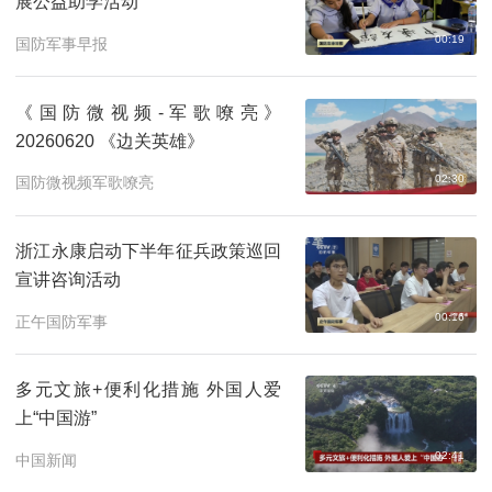
展公益助学活动
00:19
国防军事早报
《国防微视频-军歌嘹亮》
20260620 《边关英雄》
02:30
国防微视频军歌嘹亮
浙江永康启动下半年征兵政策巡回
宣讲咨询活动
00:16
正午国防军事
多元文旅+便利化措施 外国人爱
上“中国游”
02:41
中国新闻