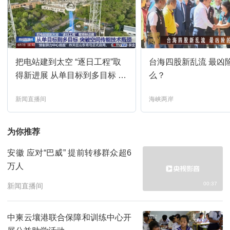
把电站建到太空 “逐日工程”取
台海四股新乱流 最凶
得新进展 从单目标到多目标 突
么？
破空间传能技术瓶颈
新闻直播间
海峡两岸
为你推荐
安徽 应对“巴威” 提前转移群众超6
万人
00:37
新闻直播间
中柬云壤港联合保障和训练中心开