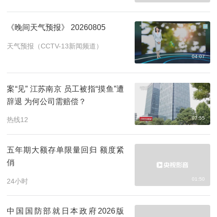
《晚间天气预报》 20260805
天气预报（CCTV-13新闻频道）
04:07
案“见” 江苏南京 员工被指“摸鱼”遭
辞退 为何公司需赔偿？
07:55
热线12
五年期大额存单限量回归 额度紧
俏
01:50
24小时
中国国防部就日本政府2026版