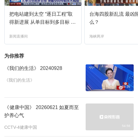
03:25
预约
把电站建到太空 “逐日工程”取
台海四股新乱流 最凶
海峡两岸-2026-218
03:30
预约
得新进展 从单目标到多目标 突
么？
破空间传能技术瓶颈
新闻直播间
海峡两岸
中国新闻
04:00
预约
为你推荐
特别行动第4集
05:18
预约
《我们的生活》 20240928
特别行动第5集
06:05
预约
《我们的生活》
58:39
特别行动第6集
06:51
预约
《健康中国》 20260621 如夏而至
护养心气
特别行动第7集
07:40
预约
54:56
CCTV-4健康中国