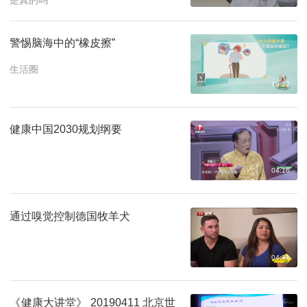
是真的吗
警惕脑海中的“橡皮擦”
生活圈
19:22
健康中国2030规划纲要
04:16
通过嗅觉控制德国牧羊犬
04:31
《健康大讲堂》 20190411 北京世