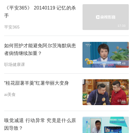
《平安365》 20140119 记忆的杀
手
17:33
平安365
如何照护才能避免阿尔茨海默病患
者病情继续加重？
01:48
职场健康课
“桂花甜薯羊羹”红薯华丽大变身
ai美食
07:01
嗅觉减退 行动异常 究竟是什么原
因导致？