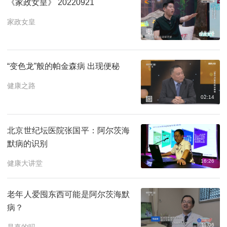
《家政女皇》 20220921
家政女皇
18:38
“变色龙”般的帕金森病 出现便秘
健康之路
02:14
北京世纪坛医院张国平：阿尔茨海
默病的识别
16:26
健康大讲堂
老年人爱囤东西可能是阿尔茨海默
病？
11:06