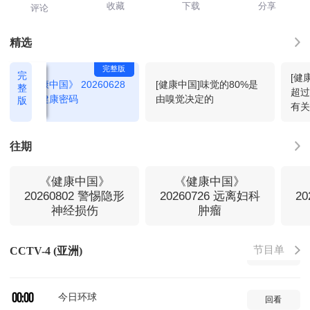
收藏
下载
分享
评论
国家记忆-2026-83
21:00
回看
精选
完整版
完
[健
走遍中国-2026-125
21:30
回看
《健康中国》 20260628
[健康中国]味觉的80%是
整
超过
嗅觉健康密码
由嗅觉决定的
版
有
海峡两岸-2026-218
22:00
回看
往期
今日亚洲
22:30
回看
《健康中国》
《健康中国》
20260802 警惕隐形
20260726 远离妇科
2
神经损伤
肿瘤
中国新闻
23:00
回看
节目单
CCTV-4 (亚洲)
今日关注
23:30
回看
今日环球
00:00
回看