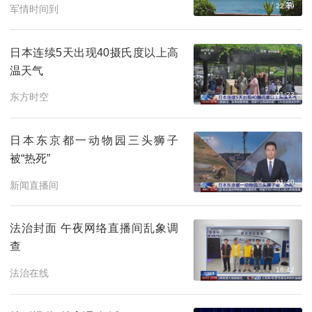
22:49
军情时间到
日本连续5天出现40摄氏度以上高
温天气
01:23
东方时空
日本东京都一动物园三头狮子
被“热死”
01:40
新闻直播间
法治封面 午夜网络直播间乱象调
查
16:42
法治在线