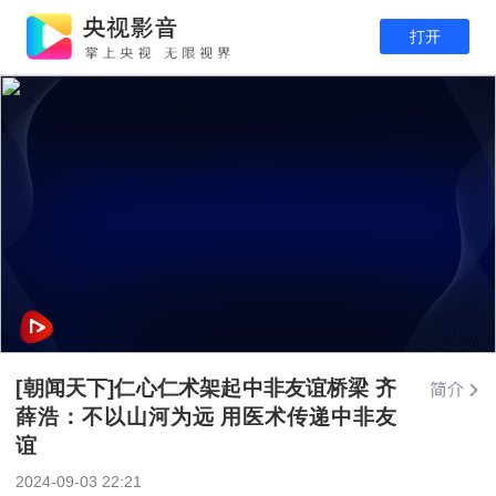
打开
[朝闻天下]仁心仁术架起中非友谊桥梁 齐
薛浩：不以山河为远 用医术传递中非友
谊
2024-09-03 22:21