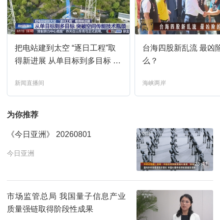
新闻周刊
20:15
预约
把电站建到太空 “逐日工程”取
台海四股新乱流 最凶
新闻直播间
21:00
预约
得新进展 从单目标到多目标 突
么？
破空间传能技术瓶颈
新闻直播间
海峡两岸
新闻调查
21:12
预约
为你推荐
朝闻天下
22:00
预约
《今日亚洲》 20260801
新闻直播间
01:00
预约
今日亚洲
25:47
新闻周刊
01:12
预约
市场监管总局 我国量子信息产业
质量强链取得阶段性成果
新闻直播间
02:00
预约