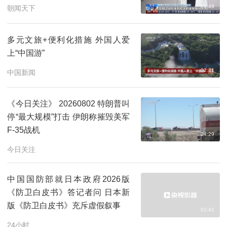
01:49
朝闻天下
多元文旅+便利化措施 外国人爱
上“中国游”
02:41
中国新闻
《今日关注》 20260802 特朗普叫
停“最大规模”打击 伊朗称摧毁美军
F-35战机
24:29
今日关注
中国国防部就日本政府2026版
《防卫白皮书》答记者问 日本新
版《防卫白皮书》充斥虚假叙事
01:41
24小时