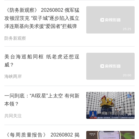
《防务新观察》 20260802 俄军猛
攻顿涅茨克 “双子城”逐步陷入孤立
泽连斯基向美求援“爱国者”拦截弹
25:25
防务新观察
美台海巡船同框 纸老虎还想逞
威？
20:00
海峡两岸
一问到底：“AI双星”上太空 有何新
本领？
07:30
共同关注
《每周质量报告》 20260802 揭