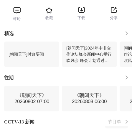
收藏
下载
分享
评论
新闻调查
13:30
回看
精选
[朝闻天下]2024年中非合
[朝
新闻周刊
14:15
回看
[朝闻天下]时政要闻
作论坛峰会新闻中心举行
作
吹风会 峰会计划通过两
吹风
份成果文件
届
24小时
15:00
回看
往期
午夜新闻
16:00
回看
《朝闻天下》
《朝闻天下》
20260802 07:00
20260808 06:00
新闻调查
16:15
回看
节目单
CCTV-13 新闻
新闻直播间
17:00
回看