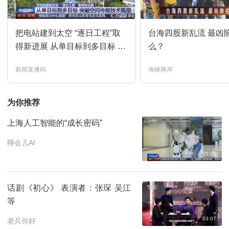
新闻直播间
19:00
预约
把电站建到太空 “逐日工程”取
台海四股新乱流 最凶
焦点访谈
19:44
预约
得新进展 从单目标到多目标 突
么？
破空间传能技术瓶颈
新闻直播间
海峡两岸
新闻直播间
20:00
预约
为你推荐
新闻1+1
20:33
预约
上海人工智能的“成长密码”
新闻直播间
21:00
预约
聊会儿AI
05:21
焦点访谈
21:18
预约
话剧《初心》 表演者：张琛 吴江
等
法治在线
21:34
预约
03:07
老兵你好