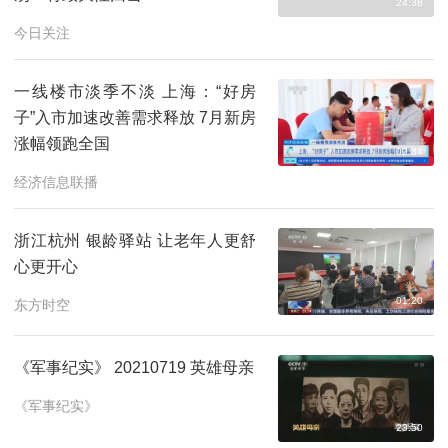
24:38
今日关注
一线楼市淡季不淡 上海：“好房
子”入市加速改善需求释放 7月新房
涨幅领跑全国
02:34
经济信息联播
浙江杭州 银龄驿站 让老年人更舒
心更开心
01:20
东方时空
《军事纪实》 20210719 英雄母亲
《军事纪实》
23:50