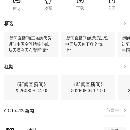
收藏
下载
分享
评论
焦点访谈
11:39
回看
精选
[新闻直播间]三名航天员
[新闻直播间]航天员进驻
[新
东方时空
12:00
回看
进驻中国空间站核心舱
中国航天创下数个“第一
进
航天员今天布置新“家” 安
次”
中
装生活工作所需
新闻联播
13:00
回看
往期
新闻1+1
13:30
回看
《新闻直播间》
《新闻直播间》
20260806 04:00
20260806 17:00
国际时讯
14:00
回看
节目单
CCTV-13 新闻
环球视线
14:30
回看