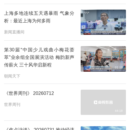
上海多地连续五天遇暴雨 气象分
析：最近上海为何多雨
01:39
新闻直播间
第30届“中国少儿戏曲小梅花荟
萃”业余组全国展演活动 梅韵新声
传薪火 三十风华启新程
01:10
朝闻天下
《世界周刊》 20260712
世界周刊
44:18
《焦点访谈》 20260731 推动经济