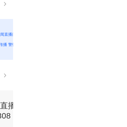
新闻直播间]生活服务台 鹦鹉热并非只由鹦
[新闻直播间]生活服务
传播 警惕禽类传染源
用药存误区 药品储存
直播间》
《新闻直播间》
08 10:00
20260808 09:00