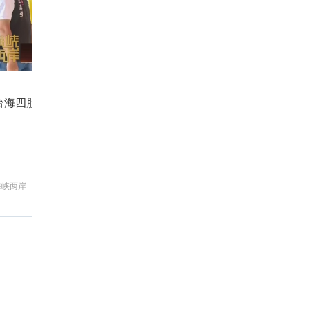
台海四股新乱流 最凶险的是什么？
国
海峡两岸
新