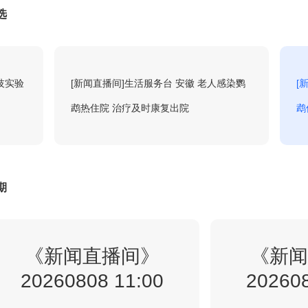
选
1:18
焦点访谈
回看
技实验
[新闻直播间]生活服务台 安徽 老人感染鹦
[
鹉热住院 治疗及时康复出院
鹉
1:34
法治在线
回看
2:00
朝闻天下
期
回看
1:00
《新闻直播间》
新闻直播间
《新闻
回看
20260808 11:00
202608