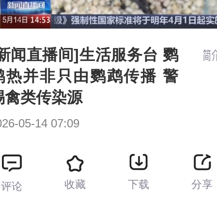
[新闻直播间]生活服务台 鹦
鹉热并非只由鹦鹉传播 警
惕禽类传染源
026-05-14 07:09
收藏
下载
分享
评论