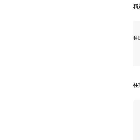
精
2
国哮喘患者诊断率不足三成
[新闻直播间]北京发布中小学科学科
 超半数哮喘患者吸入剂使
教学指南
2
2
往
0