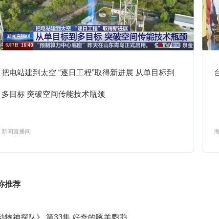
0:00
共同关注
预约
1:00
新闻联播
预约
把电站建到太空 “逐日工程”取得新进展 从单目标到
1:32
多目标 突破空间传能技术瓶颈
天气预报
预约
新闻直播间
1:39
焦点访谈
预约
你推荐
2:00
东方时空
预约
动物神探队》 第33集 好奇的啄羊鹦鹉