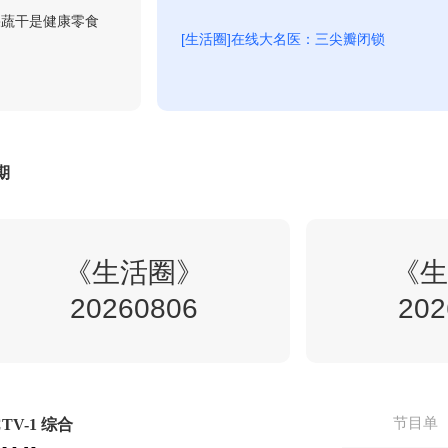
果蔬干是健康零食
[生活圈]在线大名医：三尖瓣闭锁
8:43
非遗里的中国-MV
回看
8:50
宗师列传·大唐诗人传-李商隐
期
回看
0:20
《生活圈》
泱泱中华-历史文化街区1
《生
回看
20260806
202
0:22
今日说法-2026-142
回看
节目单
TV-1 综合