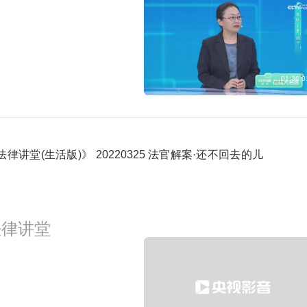
8:19
主角第18集
预约
01:36:0
法律讲堂(生活版)》 20220325 法官解案·还不回去的儿
法律讲堂