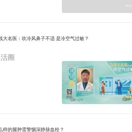
26:2
线大名医：吹冷风鼻子不适 是冷空气过敏？
生活圈
08:1
么样的腿肿需警惕深静脉血栓？