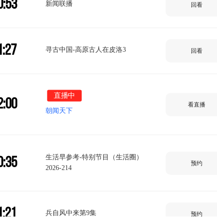
0:53
新闻联播
回看
1:27
寻古中国-高原古人在皮洛3
回看
直播中
2:00
看直播
朝闻天下
生活早参考-特别节目（生活圈）
0:35
预约
2026-214
1:21
兵自风中来第9集
预约