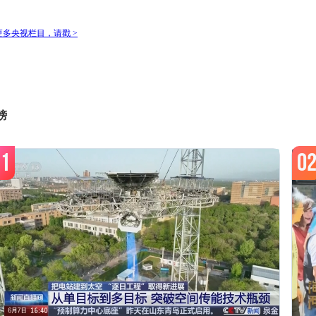
2:10
兵自风中来第10集
预约
榜
2:59
兵自风中来第11集
预约
1
0
3:46
中华古树-北京九搂十八杈（4K）
预约
4:00
新闻30分
预约