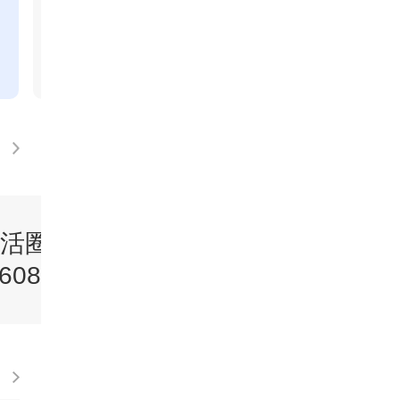
[生活圈]在线大名医：卵圆孔未闭
[生活圈
活圈》
《生活圈》
60805
20260804