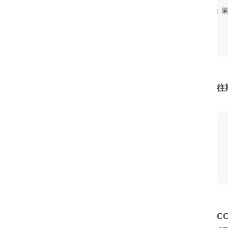
[生活圈]食物放大镜：
活圈]健身九宫格：VTW练肩操
吗？
1
1
往
2
2
CC