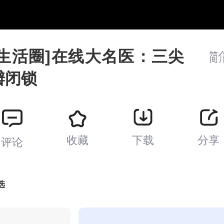
[生活圈]在线大名医：三尖
瓣闭锁
收藏
下载
分享
评论
选
8:38
翠云廊（精品展播）-第2集
回看