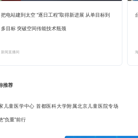
4:33
今日说法-2026-143
预约
把电站建到太空 “逐日工程”取得新进展 从单目标到
多目标 突破空间传能技术瓶颈
5:05
主角第14集
预约
新闻直播间
5:52
主角第15集
预约
你推荐
6:41
主角第16集
预约
家儿童医学中心 首都医科大学附属北京儿童医院专场
绝“负重”前行
7:30
主角第17集
预约