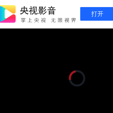
打开
正
在
加
载
视
频
播
放
器。