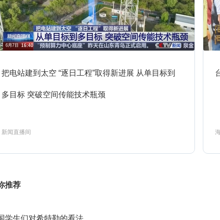
3:00
新闻联播
预约
3:30
高端访谈
预约
把电站建到太空 “逐日工程”取得新进展 从单目标到
4:00
多目标 突破空间传能技术瓶颈
新闻1+1
预约
新闻直播间
4:30
国际时讯
预约
你推荐
5:00
24小时
预约
国学生们对希特勒的看法