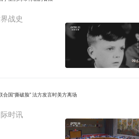
6:00
午夜新闻
预约
世界战史
6:30
高端访谈
预约
00:4
联合国“撕破脸” 法方发言时美方离场
国际时讯