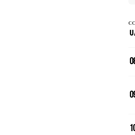
0
CC
0
0
0
1