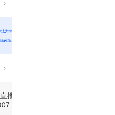
]中法大学生足球人文交流活动
写绿茵场上的友谊
直播间》
《新闻直播间》
07 15:00
20260807 14:00