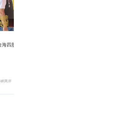
台海四股新乱流 最凶险的是什么？
国
海峡两岸
新