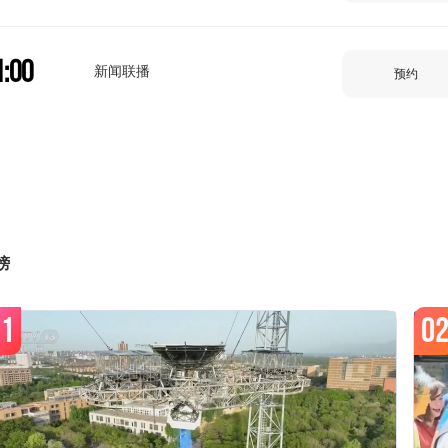
1:00
新闻联播
预约
1:32
天气预报
预约
1:40
榜
焦点访谈
预约
1
0
2:00
东方时空
预约