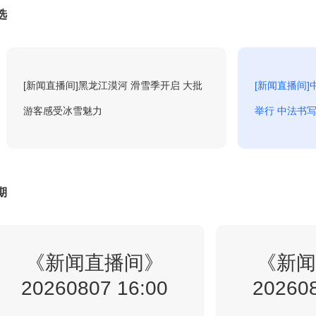
选
3:00
新闻直播间
回看
[新闻直播间]黑龙江漠河 滑雪季开启 大批
[新闻直播间
游客感受冰雪魅力
举行 中法书
4:00
新闻30分
回看
4:34
法治在线
期
回看
5:00
《新闻直播间》
新闻直播间
《新闻
回看
20260807 16:00
202608