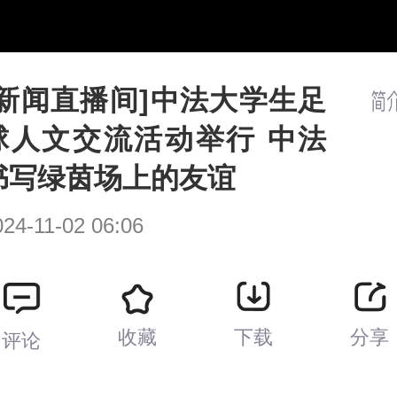
/
播
放
速
度
[新闻直播间]中法大学生足
球人文交流活动举行 中法
书写绿茵场上的友谊
024-11-02 06:06
收藏
下载
分享
评论