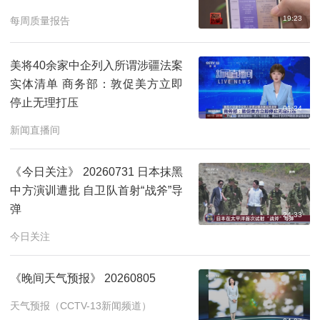
19:23
每周质量报告
美将40余家中企列入所谓涉疆法案
实体清单 商务部：敦促美方立即
停止无理打压
01:24
新闻直播间
《今日关注》 20260731 日本抹黑
中方演训遭批 自卫队首射“战斧”导
弹
24:33
今日关注
《晚间天气预报》 20260805
天气预报（CCTV-13新闻频道）