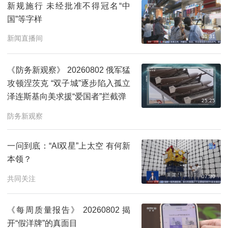
新规施行 未经批准不得冠名“中
国”等字样
01:31
新闻直播间
《防务新观察》 20260802 俄军猛
攻顿涅茨克 “双子城”逐步陷入孤立
泽连斯基向美求援“爱国者”拦截弹
25:25
防务新观察
一问到底：“AI双星”上太空 有何新
本领？
07:30
共同关注
《每周质量报告》 20260802 揭
开“假洋牌”的真面目