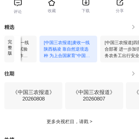
收藏
下载
分享
评论
精选
完
农报道]麦收一线
[中国三农报道]麦收一线
[中国三农报道]
整
 麦收季的试验
陕西杨凌 靠自然逆境选
合部署 进一步加
版
人与科研工作
种 为上合国家育“中国良
务农务工出行安
奔赴”
种”
往期
《中国三农报道》
《中国三农报道》
20260808
20260807