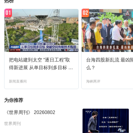
热榜
01
02
把电站建到太空 “逐日工程”取
台海四股新乱流 最凶
得新进展 从单目标到多目标 突
么？
破空间传能技术瓶颈
新闻直播间
海峡两岸
为你推荐
《世界周刊》 20260802
世界周刊
43:49