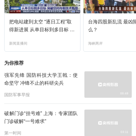
新闻联播
13:00
预约
把电站建到太空 “逐日工程”取
台海四股新乱流 最凶
高端访谈
13:30
预约
得新进展 从单目标到多目标 突
么？
破空间传能技术瓶颈
新闻直播间
海峡两岸
新闻1+1
14:00
预约
为你推荐
国际时讯
14:30
预约
强军先锋 国防科技大学王戟：使
命坚守 冲锋不止的科研尖兵
24小时
15:00
预约
06:48
国防军事早报
午夜新闻
16:00
预约
破解门诊“挂号难” 上海：专家团队
门诊破解“一号难求”
高端访谈
16:30
预约
03:11
第一时间