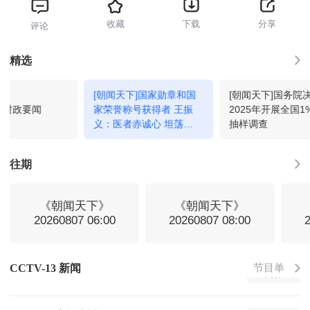
收藏
下载
分享
评论
新闻直播间
03:00
回看
精选
[朝闻天下]国家勋章和国
[朝闻天下]国务院
新闻30分
04:00
回看
]时政要闻
家荣誉称号获得者 王振
2025年开展全国1
义：医者赤诚心 坦荡无
抽样调查
所求
法治在线
04:34
回看
往期
新闻直播间
05:00
回看
《朝闻天下》
《朝闻天下》
20260807 06:00
20260807 08:00
新闻直播间
06:00
回看
节目单
CCTV-13 新闻
新闻直播间
07:00
回看