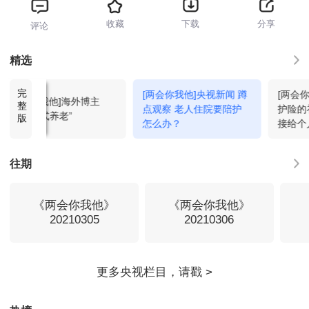
收藏
下载
分享
评论
精选
完
[两会你我他]央视新闻 蹲
[两会
[两会你我他]海外博主
整
点观察 老人住院要陪护
护险的
看“中国式养老”
版
怎么办？
接给个
往期
《两会你我他》
《两会你我他》
20210305
20210306