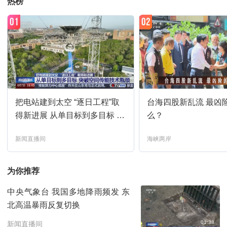
热榜
01
02
把电站建到太空 “逐日工程”取
台海四股新乱流 最凶
得新进展 从单目标到多目标 突
么？
破空间传能技术瓶颈
新闻直播间
海峡两岸
为你推荐
中央气象台 我国多地降雨频发 东
北高温暴雨反复切换
01:38
新闻直播间