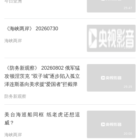
今日亚洲
25:47
《海峡两岸》 20260730
海峡两岸
25:23
《防务新观察》 20260802 俄军猛
攻顿涅茨克 “双子城”逐步陷入孤立
泽连斯基向美求援“爱国者”拦截弹
25:25
防务新观察
美台海巡船同框 纸老虎还想逞
威？
20:00
海峡两岸