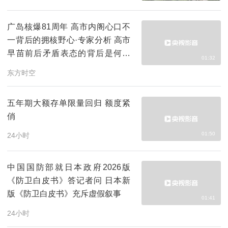
广岛核爆81周年 高市内阁心口不
一背后的拥核野心·专家分析 高市
早苗前后矛盾表态的背后是何心
01:32
态？
东方时空
五年期大额存单限量回归 额度紧
俏
01:50
24小时
中国国防部就日本政府2026版
《防卫白皮书》答记者问 日本新
版《防卫白皮书》充斥虚假叙事
01:41
24小时