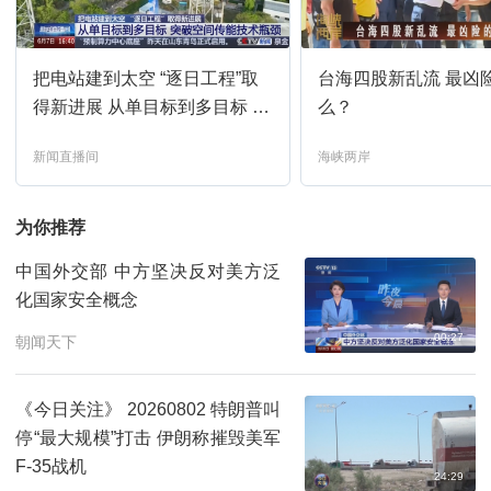
午夜新闻
16:00
预约
把电站建到太空 “逐日工程”取
台海四股新乱流 最凶
新闻直播间
17:00
预约
得新进展 从单目标到多目标 突
么？
破空间传能技术瓶颈
新闻直播间
海峡两岸
焦点访谈
17:21
预约
为你推荐
法治在线
17:37
预约
中国外交部 中方坚决反对美方泛
化国家安全概念
新闻直播间
18:00
预约
00:27
朝闻天下
新闻1+1
18:33
预约
《今日关注》 20260802 特朗普叫
停“最大规模”打击 伊朗称摧毁美军
新闻直播间
19:00
预约
F-35战机
24:29