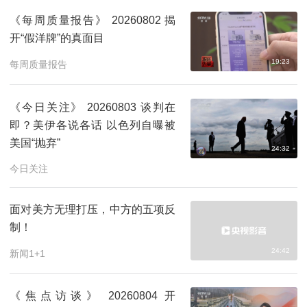
《每周质量报告》 20260802 揭
开“假洋牌”的真面目
19:23
每周质量报告
《今日关注》 20260803 谈判在
即？美伊各说各话 以色列自曝被
美国“抛弃”
24:32
今日关注
面对美方无理打压，中方的五项反
制！
24:42
新闻1+1
《焦点访谈》 20260804 开