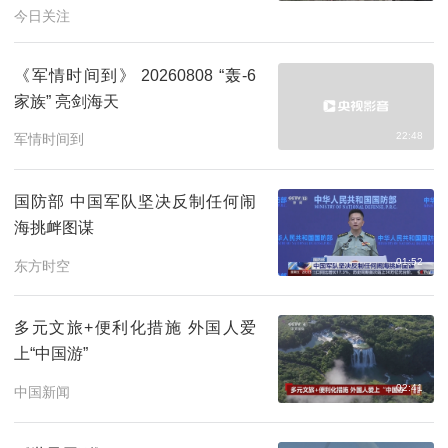
今日关注
《军情时间到》 20260808 “轰-6
家族” 亮剑海天
22:48
军情时间到
国防部 中国军队坚决反制任何闹
海挑衅图谋
01:52
东方时空
多元文旅+便利化措施 外国人爱
上“中国游”
02:41
中国新闻