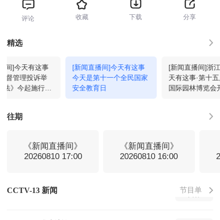
收藏
下载
分享
评论
新闻直播间
07:00
回看
精选
直播间]今天有这事
[新闻直播间]今天有这事
[新闻直播间]浙
新闻直播间
08:00
回看
场监督管理投诉举
今天是第十一个全民国家
天有这事·第十
办法》今起施行
安全教育日
国际园林博览会
费维权 规制恶意
题园城市展园等
新闻直播间
09:00
回看
免费开放
往期
共同关注
10:00
回看
《新闻直播间》
《新闻直播间》
20260810 17:00
20260810 16:00
新闻联播
11:00
回看
节目单
CCTV-13 新闻
天气预报
11:32
回看