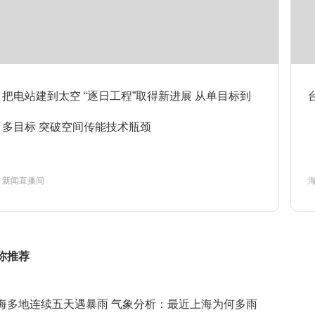
4:00
新闻30分
预约
4:33
非遗里的中国（第五季）-河南篇
预约
把电站建到太空 “逐日工程”取得新进展 从单目标到
多目标 突破空间传能技术瓶颈
6:12
主角第19集
预约
新闻直播间
7:00
主角第20集
预约
你推荐
7:50
主角第21集
预约
海多地连续五天遇暴雨 气象分析：最近上海为何多雨