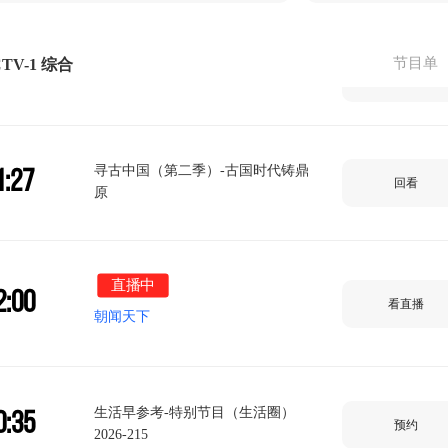
节目单
TV-1 综合
0:53
新闻联播
回看
寻古中国（第二季）-古国时代铸鼎
1:27
回看
原
直播中
2:00
看直播
朝闻天下
生活早参考-特别节目（生活圈）
0:35
预约
2026-215