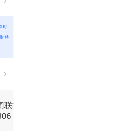
新时
[视频]中宣部举行“中国铁路的先锋力量”中
[
践”特
外记者见面会
天
闻联播》
《新闻联播》
06 21:00
20260806 19:00