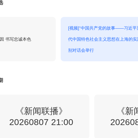
生活早参考-特别节目（生活圈）
选
8:01
回看
2026-214
[视频]“中国共产党的故事——习近平
8:43
翠云廊（精品展播）-第3集
回看
基因 书写忠诚本色
代中国特色社会主义思想在上海的实
别对话会举行
非遗里的中国（第五季）-青海德令
8:50
回看
哈篇
期
0:20
泱泱中华-历史文化街区1
回看
《新闻联播》
《新
20260807 21:00
202608
0:22
今日说法-2026-143
回看