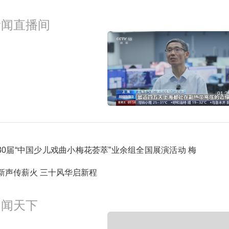
8:39
新闻直播间
主角第22集
预约
9:31
星光大道-2026-43
预约
01:3
30届“中国少儿戏曲小梅花荟萃”业余组全国展演活动 梅
新声传薪火 三十风华启新程
朝闻天下