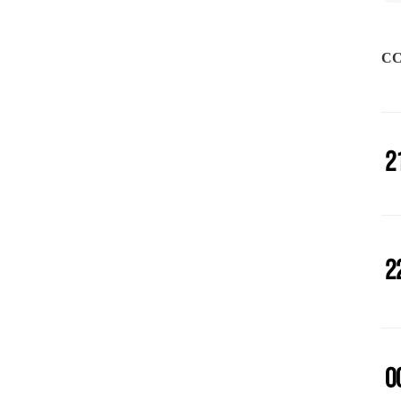
CC
2
2
2
0