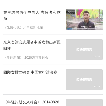
健身动起来
08:25
预约
在里约的两个中国人 志愿者和球
员
06:40
《体坛快讯》栏目精彩视频
东京奥运会志愿者中首次检出新冠
阳性
00:54
《奥运新闻》-2020东京奥运会
回顾女排世锦赛 中国女排进决赛
25:22
《年轻的朋友来相会》 20140826