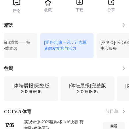
收藏
下载
分享
评论
体坛零距离(4K)
13:00
回看
精选
体育世界
13:30
回看
会]高山滑雪——持
[亚冬会]康一凡：让志愿
[亚冬会]小记者
 任重道远
者散发笑容与活力
中心服务
实况录像-2026年中国羽毛球公开赛
14:35
回看
4
往期
实况录像-2026年射箭世界杯 西班
15:35
回看
牙站 1
[体坛晨报]完整版
[体坛晨报]完整版
20260806
20260805
2026年国际体联蹦床世界杯-巴库站
16:05
回看
1
节目单
CCTV-5 体育
实况录像-2026世界杯 1/16决赛 荷
17:06
回看
兰队-摩洛哥队