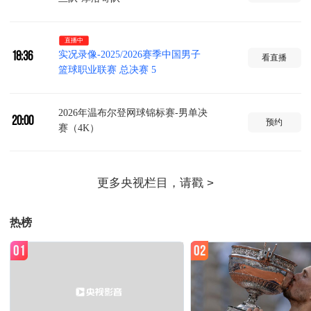
直播中
实况录像-2025/2026赛季中国男子
18:36
看直播
篮球职业联赛 总决赛 5
2026年温布尔登网球锦标赛-男单决
20:00
预约
赛（4K）
实况录像-2026年射箭世界杯 中国
22:00
预约
站 3
热榜
健身动起来
22:30
预约
01
02
体坛晨报
23:00
预约