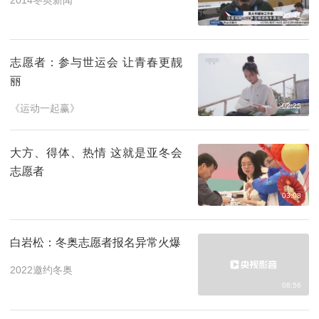
05:41
志愿者：参与世运会 让青春更靓
丽
02:25
《运动一起赢》
大方、得体、热情 这就是亚冬会
志愿者
03:08
白岩松：冬奥志愿者报名异常火爆
2022邀约冬奥
08:56