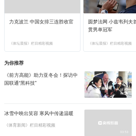
实况录像-2026年世界击剑锦标赛 3
00:05
预约
力克波兰 中国女排三连胜收官
圆梦法网 小兹韦列夫
2026年世界二十岁以下田径锦标赛-
01:05
预约
女子100米决赛等
贯男单冠军
《体坛晨报》栏目精彩视频
《体坛晨报》栏目精彩视频
体坛快讯
04:00
预约
为你推荐
艺术里的奥林匹克(4K)
04:35
预约
《前方高能》助力亚冬会！探访中
国联通“黑科技”
2026年国际篮联U17世界杯-决赛
04:58
预约
（4K）
02:23
健康舞起来-首届CMG广场舞大赛-1
06:30
预约
冰雪中映出笑容 寒风中传递温暖
《体育新闻》栏目精彩视频
运动一起赢
07:30
预约
03:53