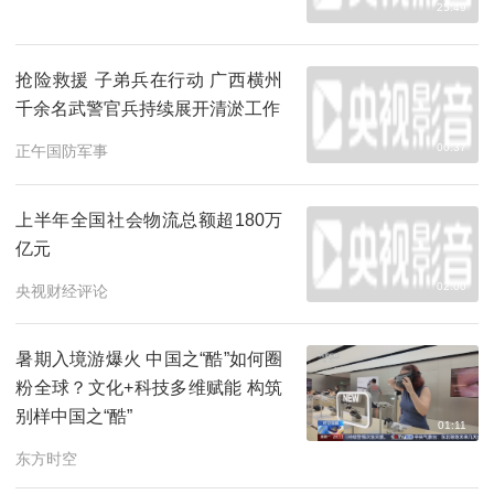
25:49
抢险救援 子弟兵在行动 广西横州
千余名武警官兵持续展开清淤工作
00:37
正午国防军事
上半年全国社会物流总额超180万
亿元
02:00
央视财经评论
暑期入境游爆火 中国之“酷”如何圈
粉全球？文化+科技多维赋能 构筑
别样中国之“酷”
01:11
东方时空