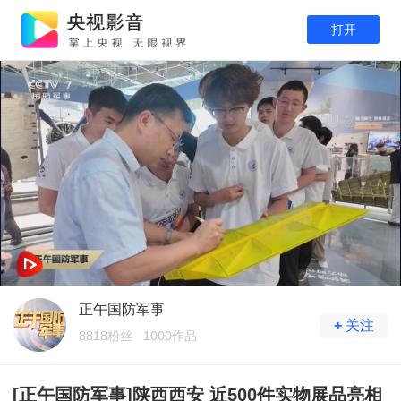
打开
正午国防军事
+
关注
8818粉丝
1000作品
[正午国防军事]陕西西安 近500件实物展品亮相