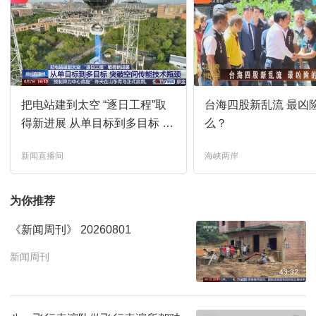
把电站建到太空 “逐日工程”取
台海四股新乱流 最凶
得新进展 从单目标到多目标 突
么？
破空间传能技术瓶颈
新闻直播间
海峡两岸
为你推荐
《新闻周刊》 20260801
新闻周刊
43:32