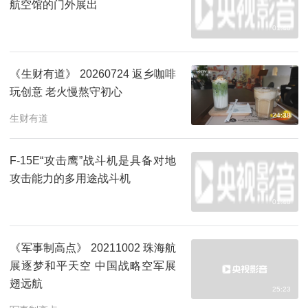
航空馆的门外展出
01:40
《生财有道》 20260724 返乡咖啡
玩创意 老火慢熬守初心
24:38
生财有道
F-15E“攻击鹰”战斗机是具备对地
攻击能力的多用途战斗机
01:40
《军事制高点》 20211002 珠海航
展逐梦和平天空 中国战略空军展
翅远航
25:23