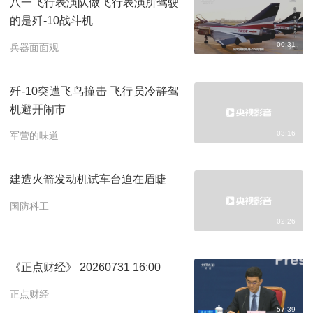
八一飞行表演队做飞行表演所驾驶
的是歼-10战斗机
00:31
兵器面面观
歼-10突遭飞鸟撞击 飞行员冷静驾
机避开闹市
03:16
军营的味道
建造火箭发动机试车台迫在眉睫
国防科工
02:26
《正点财经》 20260731 16:00
正点财经
57:39