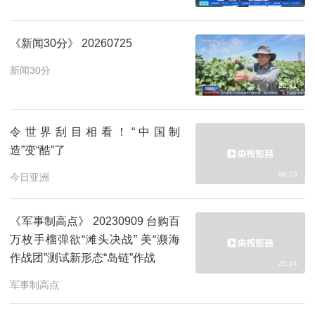
《新闻30分》 20260725
新闻30分
22:41
令世界刮目相看！“中国制
造”变“酷”了
06:23
今日亚洲
《军事制高点》 20230909 台购百
万枚手榴弹欲“滩头决战” 美“濒海
作战团”测试新形态“岛链”作战
25:24
军事制高点