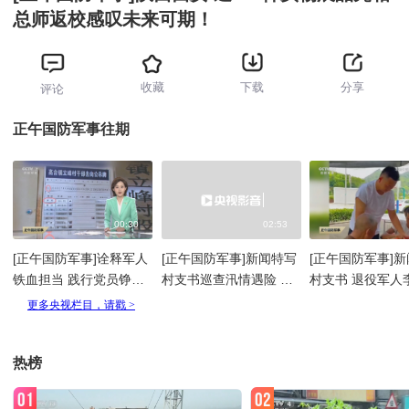
总师返校感叹未来可期！
收藏
下载
分享
评论
正午国防军事往期
00:30
02:53
[正午国防军事]诠释军人
[正午国防军事]新闻特写
[正午国防军事]
铁血担当 践行党员铮铮
村支书巡查汛情遇险 牺
村支书 退役军人
誓言 李杨姓名牌永远停
牲前推同伴脱困
人不是第一次
留在了“八一”在岗
热榜
01
02