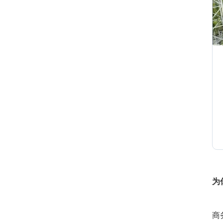
1
1
2
为
2
商