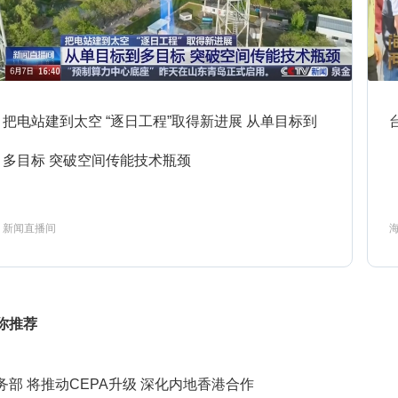
9:21
焦点访谈
预约
把电站建到太空 “逐日工程”取得新进展 从单目标到
9:37
多目标 突破空间传能技术瓶颈
军情时间到
预约
新闻直播间
0:00
新闻直播间
预约
你推荐
0:15
新闻周刊
预约
务部 将推动CEPA升级 深化内地香港合作