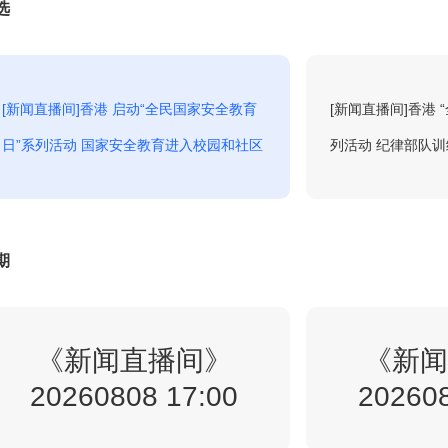
选
1:32
天气预报
回看
[新闻直播间]香港 启动“全民国家安全教育
[新闻直播间]香港
日”系列活动 国家安全教育进入校园和社区
列活动 纪律部队
1:39
焦点访谈
回看
2:00
东方时空
期
回看
3:00
《新闻直播间》
新闻联播
《新闻
回看
20260808 17:00
202608
新闻调查