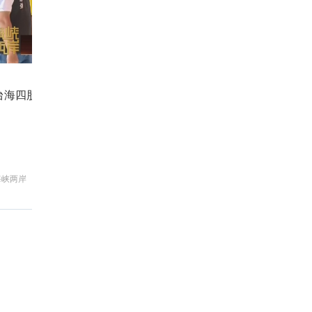
台海四股新乱流 最凶险的是什么？
国
海峡两岸
新