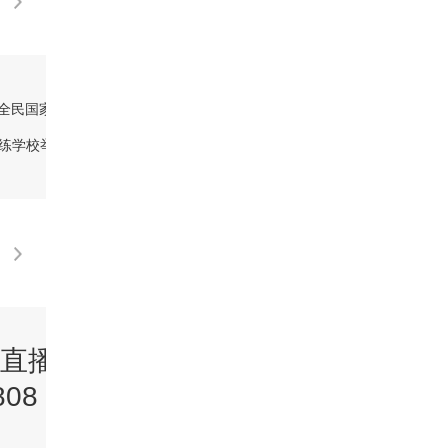
 “全民国家安全教育日”系
[新闻直播间]澳门 全民国家安全教育日
训练学校举行开放日活动
家安全教育展强化维护国家安全意识
直播间》
《新闻直播间》
08 16:00
20260808 15:00