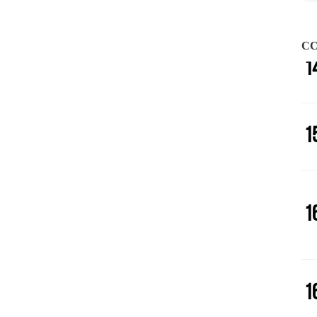
1
CC
1
1
1
1