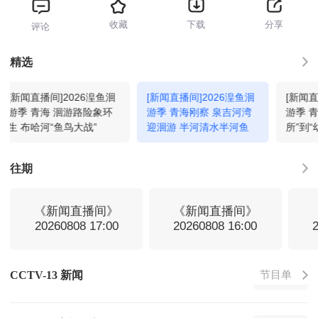
新闻直播间
09:00
回看
收藏
下载
分享
评论
共同关注
10:00
回看
精选
[新闻直播间]2026湟鱼洄
[新闻直播间]2026湟鱼洄
[新闻直
新闻联播
11:00
回看
游季 青海 洄游路险象环
游季 青海刚察 泉吉河湾
游季 青
生 布哈河“鱼鸟大战”
迎洄游 半河清水半河鱼
所”到“
健康成
天气预报
11:32
回看
往期
焦点访谈
11:39
回看
《新闻直播间》
《新闻直播间》
20260808 17:00
20260808 16:00
东方时空
12:00
回看
节目单
CCTV-13 新闻
新闻联播
13:00
回看