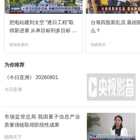
新闻直播间
18:00
预约
把电站建到太空 “逐日工程”取
台海四股新乱流 最凶
新闻调查
18:15
预约
得新进展 从单目标到多目标 突
么？
破空间传能技术瓶颈
新闻直播间
海峡两岸
新闻直播间
19:00
预约
为你推荐
焦点访谈
19:21
预约
《今日亚洲》 20260801
军情时间到
19:37
预约
今日亚洲
25:47
新闻直播间
20:00
预约
市场监管总局 我国量子信息产业
质量强链取得阶段性成果
01:49
朝闻天下