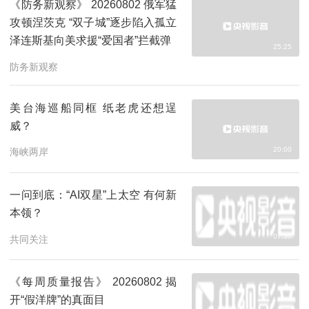
《防务新观察》 20260802 俄军猛
攻顿涅茨克 “双子城”逐步陷入孤立
泽连斯基向美求援“爱国者”拦截弹
25:25
防务新观察
美台海巡船同框 纸老虎还想逞
威？
20:00
海峡两岸
一问到底：“AI双星”上太空 有何新
本领？
07:30
共同关注
《每周质量报告》 20260802 揭
开“假洋牌”的真面目