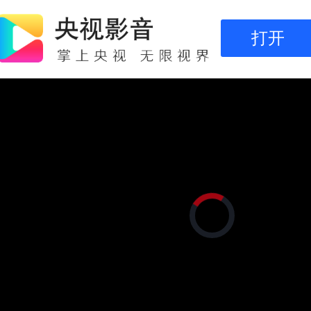
打开
正
在
加
载
视
频
播
放
器。