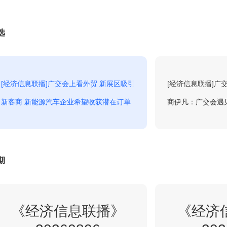
3:30
周末特供2026-449
回看
选
3:44
周末特供2026-450
回看
[经济信息联播]广交会上看外贸 新展区吸引
[经济信息联播]广
新客商 新能源汽车企业希望收获潜在订单
商伊凡：广交会遇
4:00
天下财经
回看
5:00
一粒种子改变世界-4
期
回看
5:31
《经济信息联播》
《经济
回家吃饭-2026-160
回看