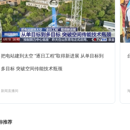
1:00
生财有道-2026-8-7
预约
1:30
消费主张
预约
把电站建到太空 “逐日工程”取得新进展 从单目标到
多目标 突破空间传能技术瓶颈
2:00
经济半小时
预约
新闻直播间
2:30
经济信息联播
预约
你推荐
3:30
央视财经评论-2026-8-7
预约