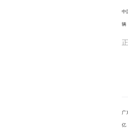
中
辆
1
广
亿