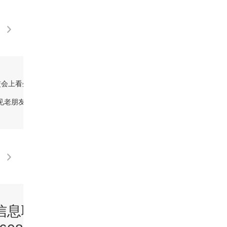
交会上看外贸 墨西哥采购
[经济信息联播]神舟十五号乘组完成第
见老朋友 斩获新产品
出舱活动
信息联播》
《经济信息联播