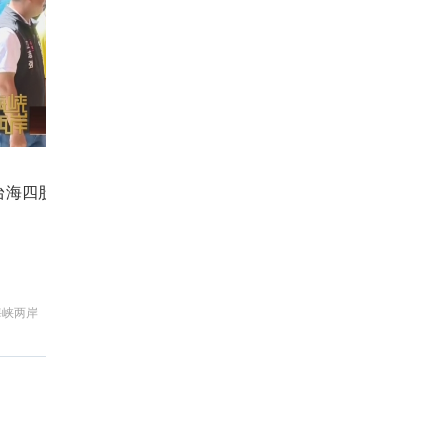
台海四股新乱流 最凶险的是什么？
国
海峡两岸
新