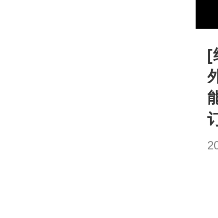
加
载
完
成
:
0%
2