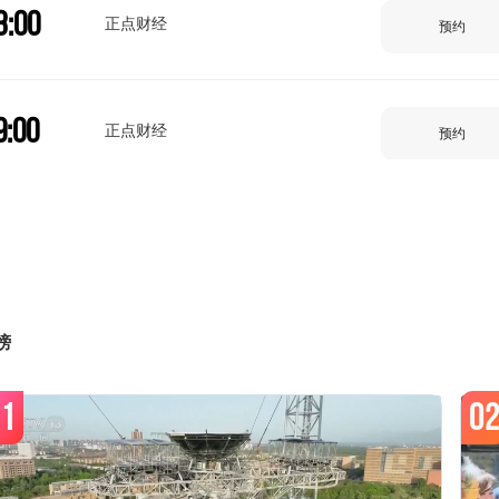
8:00
正点财经
预约
9:00
正点财经
预约
9:32
周末特供2025-无辣不欢2-28分版
预约
0:00
榜
2024精品财经纪录-美食令第三季-1
预约
1
0
0:30
回家吃饭-2026-161
预约