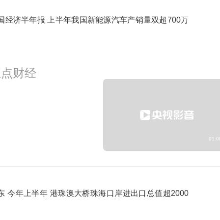
国经济半年报 上半年我国新能源汽车产销量双超700万
2026精品财经纪录-中国民居第三
3:56
预约
季-1
正点财经
01:0
东 今年上半年 港珠澳大桥珠海口岸进出口总值超2000