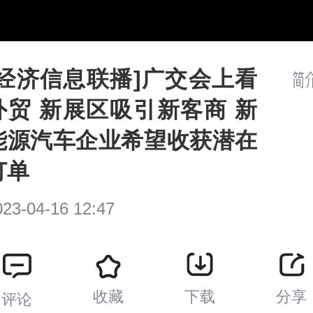
/
播
放
速
度
[经济信息联播]广交会上看
外贸 新展区吸引新客商 新
能源汽车企业希望收获潜在
订单
023-04-16 12:47
收藏
下载
分享
评论