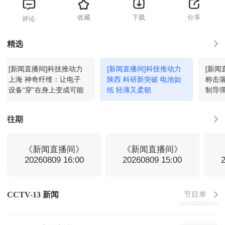
收藏
下载
分享
评论
每周质量报告
04:35
回看
精选
[新闻直播间]科技推动力
[新闻直播间]科技推动力
[新闻
新闻直播间
05:00
回看
上海 神奇纤维：让电子
陕西 科研新突破 电池如
称击
设备“穿”在身上变成可能
纸 轻薄又柔韧
制导
新闻直播间
06:00
回看
往期
新闻调查
06:12
回看
《新闻直播间》
《新闻直播间》
20260809 16:00
20260809 15:00
新闻直播间
07:00
回看
节目单
CCTV-13 新闻
新闻直播间
08:00
回看