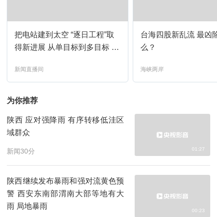
面对面
13:30
预约
把电站建到太空 “逐日工程”取
台海四股新乱流 最凶
世界周刊
14:15
预约
得新进展 从单目标到多目标 突
么？
破空间传能技术瓶颈
新闻直播间
海峡两岸
24小时
15:00
预约
为你推荐
午夜新闻
16:00
预约
陕西 应对强降雨 有序转移低洼区
域群众
面对面
16:15
预约
01:27
新闻30分
新闻直播间
17:00
预约
陕西继续发布暴雨和强对流黄色预
警 西安东南部渭南大部等地有大
世界周刊
17:15
预约
雨 局地暴雨
00:23