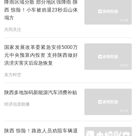
降雨区域分散 部分地区强降雨·陕
西 惊险！小车被劝退23秒后山体
塌方
01:46
共同关注
国家发展改革委紧急安排5000万
元中央预算内投资 支持陕西做好
洪涝灾害灾后应急恢复
00:27
东方时空
陕西多地加码新能源汽车消费补贴
经济信息联播
03:21
陕西 惊险！路政人员劝阻车辆退