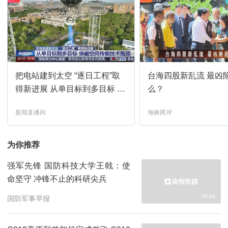
把电站建到太空 “逐日工程”取
台海四股新乱流 最凶
得新进展 从单目标到多目标 突
么？
破空间传能技术瓶颈
新闻直播间
海峡两岸
为你推荐
强军先锋 国防科技大学王戟：使
命坚守 冲锋不止的科研尖兵
06:48
国防军事早报