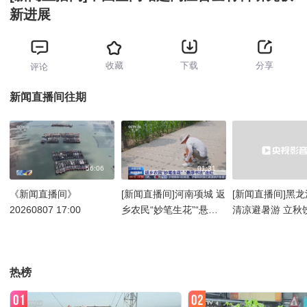
新进展
收藏
下载
分享
评论
新闻直播间往期
56:06
01:31
《新闻直播间》
[新闻直播间]河南项城 返
[新闻直播间]黑
20260807 17:00
乡农民“妙笔生花”“悬浮
清凉避暑游 立秋
书法”走红
迎客流高峰
热榜
01
02