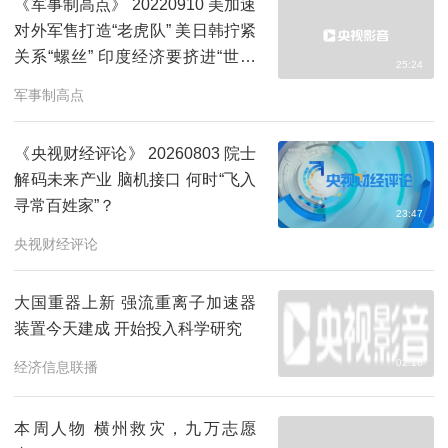
《军事制高点》 20220910 美加速
对外军售打造“老虎队” 美日韩拧紧
关系“螺丝” 印度经济要挤进“世界
25:24
前三”？
军事制高点
《央视财经评论》 20260803 院士
解码未来产业 脑机接口 何时“飞入
寻常百姓家”？
23:47
央视财经评论
大国重器上新 强流重离子加速器
装置今天建成 开始投入科学研究
02:16
经济信息联播
本周人物 横州救灾，九万志愿