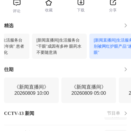
收藏
下载
分享
评论
新闻调查
21:12
回看
精选
间]生活服务台
[新闻直播间]生活服务台
[新闻直播间]生活服
朝闻天下
22:00
回看
老年病” 患者
“干眼”成因有多种 眼药水
别被网红护眼产品“
轻化
不要随意滴
眼”
新闻直播间
01:00
回看
往期
新闻周刊
01:12
回看
《新闻直播间》
《新闻直播间》
20260809 10:00
20260809 05:00
新闻直播间
02:00
回看
节目单
CCTV-13 新闻
新闻直播间
03:00
回看