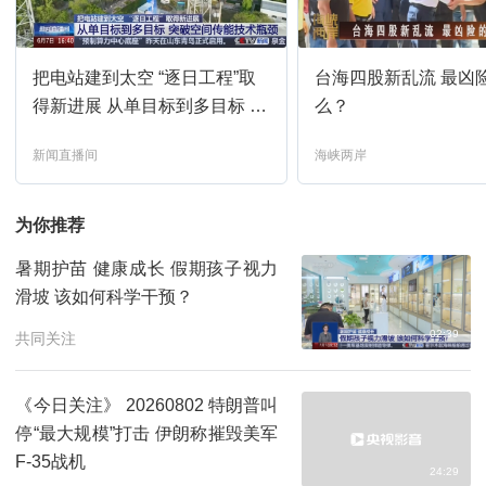
新闻直播间
09:00
预约
把电站建到太空 “逐日工程”取
台海四股新乱流 最凶
共同关注
10:00
预约
得新进展 从单目标到多目标 突
么？
破空间传能技术瓶颈
新闻直播间
海峡两岸
新闻联播
11:00
预约
为你推荐
天气预报
11:32
预约
暑期护苗 健康成长 假期孩子视力
滑坡 该如何科学干预？
焦点访谈
11:39
预约
02:39
共同关注
东方时空
12:00
预约
《今日关注》 20260802 特朗普叫
停“最大规模”打击 伊朗称摧毁美军
新闻联播
13:00
预约
F-35战机
24:29