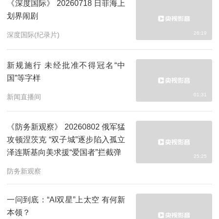
《深度国际》 20260718 日菲海上
划界闹剧
26:19
深度国际(纪录片)
新规施行 未经批准不得冠名“中
国”等字样
01:31
新闻直播间
《防务新观察》 20260802 俄军猛
攻顿涅茨克 “双子城”逐步陷入孤立
泽连斯基向美求援“爱国者”拦截弹
25:25
防务新观察
一问到底：“AI双星”上太空 有何新
本领？