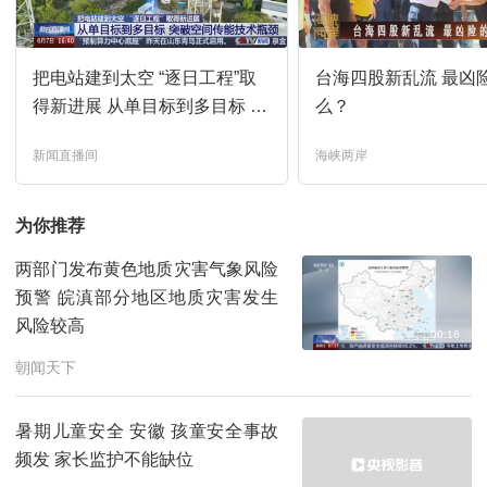
新闻直播间
05:00
预约
把电站建到太空 “逐日工程”取
台海四股新乱流 最凶
新闻直播间
06:00
预约
得新进展 从单目标到多目标 突
么？
破空间传能技术瓶颈
新闻直播间
海峡两岸
新闻直播间
07:00
预约
为你推荐
新闻直播间
08:00
预约
两部门发布黄色地质灾害气象风险
预警 皖滇部分地区地质灾害发生
新闻直播间
09:00
预约
风险较高
00:16
朝闻天下
共同关注
10:00
预约
暑期儿童安全 安徽 孩童安全事故
新闻联播
11:00
预约
频发 家长监护不能缺位