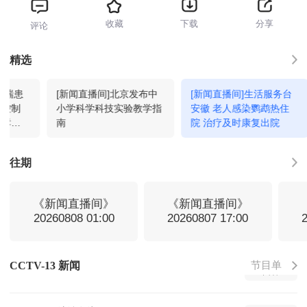
收藏
下载
分享
评论
新闻直播间
19:00
回看
精选
哮喘患
[新闻直播间]北京发布中
[新闻直播间]生活服务台
高端访谈
19:30
回看
 控制
小学科学科技实验教学指
安徽 老人感染鹦鹉热住
数哮喘
南
院 治疗及时康复出院
当
新闻直播间
20:00
回看
往期
新闻1+1
20:33
回看
《新闻直播间》
《新闻直播间》
20260808 01:00
20260807 17:00
新闻直播间
21:00
回看
节目单
CCTV-13 新闻
焦点访谈
21:18
回看