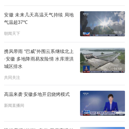
安徽 未来几天高温天气持续 局地
气温超37℃
00:31
朝闻天下
携风带雨 “巴威”外围云系继续北上
·安徽 多地降雨易发险情 水库泄洪
城区排水
01:08
共同关注
高温来袭 安徽多地开启烧烤模式
新闻直播间
00:30