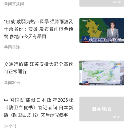
01:48
新闻直播间
“巴威”减弱为热带风暴 强降雨波及
十余省份：安徽 发布暴雨橙色预
警 多地市今天有暴雨
00:30
共同关注
交通运输部 江苏安徽大部分高速
可正常通行
01:32
新闻30分
中国国防部就日本政府2026版
《防卫白皮书》答记者问 日本新
版《防卫白皮书》充斥虚假叙事
01:41
24小时