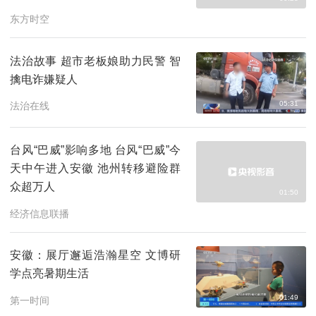
东方时空
法治故事 超市老板娘助力民警 智
擒电诈嫌疑人
05:31
法治在线
台风“巴威”影响多地 台风“巴威”今
天中午进入安徽 池州转移避险群
众超万人
01:50
经济信息联播
安徽：展厅邂逅浩瀚星空 文博研
学点亮暑期生活
01:49
第一时间