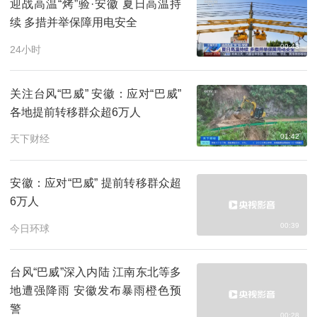
迎战高温“烤”验·安徽 夏日高温持
续 多措并举保障用电安全
00:48
24小时
关注台风“巴威” 安徽：应对“巴威”
各地提前转移群众超6万人
01:42
天下财经
安徽：应对“巴威” 提前转移群众超
6万人
00:39
今日环球
台风“巴威”深入内陆 江南东北等多
地遭强降雨 安徽发布暴雨橙色预
警
00:28