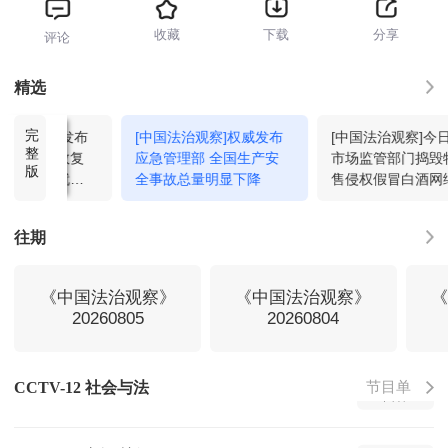
收藏
下载
分享
评论
天网-2026-155
23:59
回看
精选
完
治观察]权威发布
[中国法治观察]权威发布
[中国法治观察]今
剧懂法2026-41
00:32
回看
整
发布一批行政复
应急管理部 全国生产安
市场监管部门捣毁
版
例 涉及新就业
全事故总量明显下降
售侵权假冒白酒网
夕阳红-2026-218
01:25
回看
往期
法律讲堂-2026-217
01:58
回看
《中国法治观察》
《中国法治观察》
20260805
20260804
一线-2026-29
02:30
回看
节目单
CCTV-12 社会与法
天网-2026-155
03:15
回看