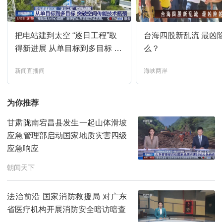
剧懂人心-2026-121
07:40
预约
把电站建到太空 “逐日工程”取
台海四股新乱流 最凶
普法剧场2026-217
08:13
预约
得新进展 从单目标到多目标 突
么？
破空间传能技术瓶颈
新闻直播间
海峡两岸
天网-2026-155
09:01
预约
为你推荐
剧懂法2026-1
09:34
预约
甘肃陇南宕昌县发生一起山体滑坡
热线12-2026-156
应急管理部启动国家地质灾害四级
10:25
预约
应急响应
00:11
法律讲堂-2026-218
10:58
朝闻天下
预约
法治前沿 国家消防救援局 对广东
白洋淀1945-1
11:32
预约
省医疗机构开展消防安全暗访暗查