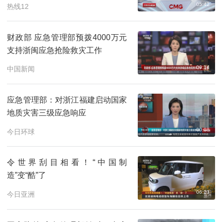
05:42
热线12
白洋淀1945-2
11:50
预约
财政部 应急管理部预拨4000万元
支持浙闽应急抢险救灾工作
00:14
中国新闻
应急管理部：对浙江福建启动国家
地质灾害三级应急响应
00:08
今日环球
令世界刮目相看！“中国制
造”变“酷”了
06:23
今日亚洲