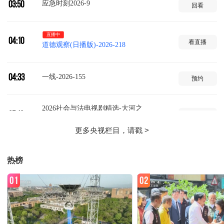
应急时刻2026-9
03:50
回看
直播中
04:10
看直播
道德观察(日播版)-2026-218
一线-2026-155
04:33
预约
2026社会与法电视剧精选-大河之
05:10
预约
水-30/36
2026社会与法电视剧精选-大河之
05:59
预约
热榜
水-31/36
01
02
2026社会与法电视剧精选-大河之
06:48
预约
水-32/36