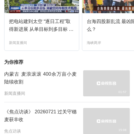
世界周刊
14:15
预约
把电站建到太空 “逐日工程”取
台海四股新乱流 最凶
24小时
15:00
预约
得新进展 从单目标到多目标 突
么？
破空间传能技术瓶颈
新闻直播间
海峡两岸
午夜新闻
16:00
预约
为你推荐
面对面
16:15
预约
内蒙古 麦浪滚滚 400余万亩小麦
陆续收割
新闻直播间
17:00
预约
01:57
新闻直播间
世界周刊
17:15
预约
《焦点访谈》 20260721 过关守穗
麦获丰收
新闻直播间
18:00
预约
15:08
焦点访谈