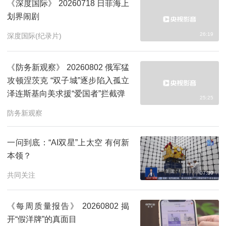
《深度国际》 20260718 日菲海上
划界闹剧
26:19
深度国际(纪录片)
《防务新观察》 20260802 俄军猛
攻顿涅茨克 “双子城”逐步陷入孤立
泽连斯基向美求援“爱国者”拦截弹
25:25
防务新观察
一问到底：“AI双星”上太空 有何新
本领？
07:30
共同关注
《每周质量报告》 20260802 揭
开“假洋牌”的真面目