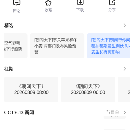
收藏
下载
分享
评论
新闻直播间
05:00
回看
精选
[朝闻天下]事关苹果和冬
[朝闻天下]朝闻帮你问
新闻直播间
06:00
回看
受冷空气影响
小麦 两部门发布风险预
穗抽穗期发生倒伏 对
温呈下行趋势
警
麦生长有何影响
新闻调查
06:12
回看
往期
新闻直播间
07:00
回看
《朝闻天下》
《朝闻天下》
20260809 08:00
20260809 06:00
新闻直播间
08:00
回看
节目单
CCTV-13 新闻
新闻直播间
09:00
回看