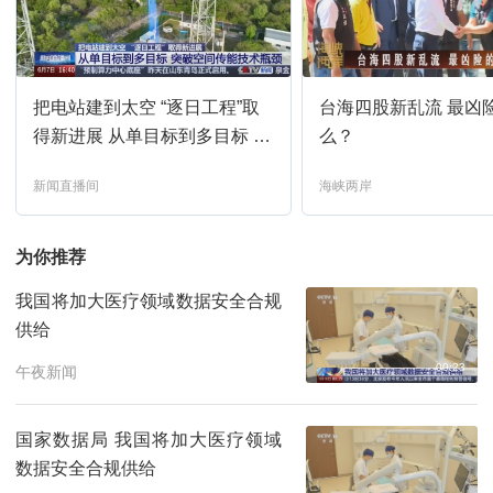
新闻直播间
20:00
预约
把电站建到太空 “逐日工程”取
台海四股新乱流 最凶
新闻周刊
20:15
预约
得新进展 从单目标到多目标 突
么？
破空间传能技术瓶颈
新闻直播间
海峡两岸
新闻直播间
21:00
预约
为你推荐
新闻调查
21:12
预约
我国将加大医疗领域数据安全合规
供给
朝闻天下
22:00
预约
00:23
午夜新闻
新闻直播间
01:00
预约
国家数据局 我国将加大医疗领域
数据安全合规供给
新闻周刊
01:12
预约