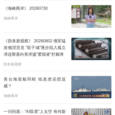
《海峡两岸》 20260730
海峡两岸
25:23
《防务新观察》 20260802 俄军猛
攻顿涅茨克 “双子城”逐步陷入孤立
泽连斯基向美求援“爱国者”拦截弹
25:25
防务新观察
美台海巡船同框 纸老虎还想逞
威？
20:00
海峡两岸
一问到底：“AI双星”上太空 有何新