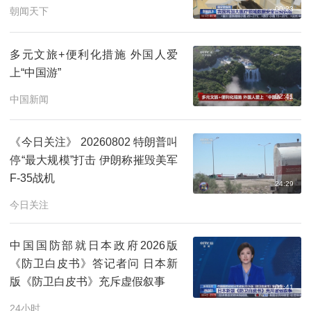
00:23
朝闻天下
多元文旅+便利化措施 外国人爱
上“中国游”
02:41
中国新闻
《今日关注》 20260802 特朗普叫
停“最大规模”打击 伊朗称摧毁美军
F-35战机
24:29
今日关注
中国国防部就日本政府2026版
《防卫白皮书》答记者问 日本新
版《防卫白皮书》充斥虚假叙事
01:41
24小时