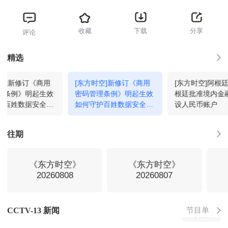
收藏
下载
分享
评论
新闻联播
13:00
回看
精选
时空]新修订《商用
[东方时空]新修订《商用
[东方时空]阿根
新闻调查
13:30
回看
理条例》明起生效
密码管理条例》明起生效
根廷批准境内金
护百姓数据安全？
如何守护百姓数据安全？
设人民币账户
码用于非国家秘密
商用密码保护数据交互和
新闻周刊
14:15
回看
息息相关
存储安全
往期
24小时
15:00
回看
《东方时空》
《东方时空》
20260808
20260807
午夜新闻
16:00
回看
节目单
CCTV-13 新闻
新闻调查
16:15
回看