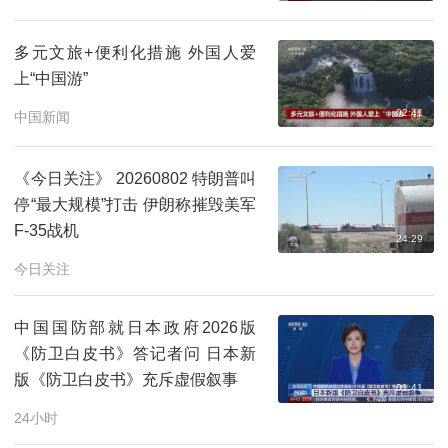
多元文旅+便利化措施 外国人爱
上“中国游”
02:41
中国新闻
《今日关注》 20260802 特朗普叫
停“最大规模”打击 伊朗称摧毁美军
F-35战机
24:29
今日关注
中国国防部就日本政府2026版
《防卫白皮书》答记者问 日本新
版《防卫白皮书》充斥虚假叙事
01:41
24小时