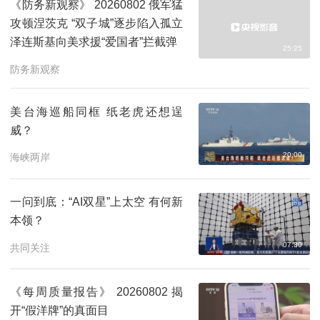
《防务新观察》 20260802 俄军猛
攻顿涅茨克 “双子城”逐步陷入孤立
泽连斯基向美求援“爱国者”拦截弹
25:25
防务新观察
美台海巡船同框 纸老虎还想逞
威？
20:00
海峡两岸
一问到底：“AI双星”上太空 有何新
本领？
07:30
共同关注
《每周质量报告》 20260802 揭
开“假洋牌”的真面目