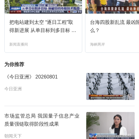
新闻直播间
07:00
预约
把电站建到太空 “逐日工程”取
台海四股新乱流 最凶
新闻直播间
08:00
预约
得新进展 从单目标到多目标 突
么？
破空间传能技术瓶颈
新闻直播间
海峡两岸
新闻直播间
09:00
预约
为你推荐
共同关注
10:00
预约
《今日亚洲》 20260801
新闻联播
11:00
预约
今日亚洲
25:47
天气预报
11:32
预约
市场监管总局 我国量子信息产业
质量强链取得阶段性成果
焦点访谈
11:39
预约
01:49
朝闻天下