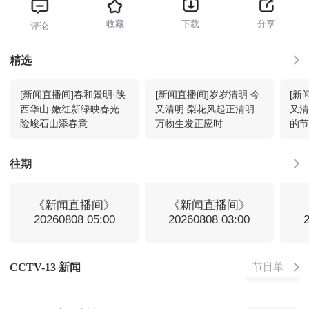
收藏
下载
分享
评论
新闻直播间
20:00
回看
精选
[新闻直播间]春和景明·陕
[新闻直播间]岁岁清明 今
[新
新闻1+1
20:33
回看
西华山 嫩红新绿映春光
又清明 梨花风起正清明
又清
险峻石山添春意
万物生发正应时
的
新闻直播间
21:00
回看
往期
焦点访谈
21:18
回看
《新闻直播间》
《新闻直播间》
20260808 05:00
20260808 03:00
法治在线
21:34
回看
节目单
CCTV-13 新闻
朝闻天下
22:00
回看