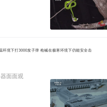
00:4
温环境下打3000发子弹 枪械在极寒环境下仍能安全击
兵器面面观