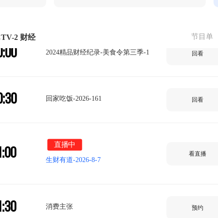
9:32
夏“桃”醉吧
周末特供2025-无辣不欢2-28分版
回看
节目单
TV-2 财经
0:00
2024精品财经纪录-美食令第三季-1
回看
0:30
回家吃饭-2026-161
回看
直播中
1:00
看直播
生财有道-2026-8-7
1:30
消费主张
预约