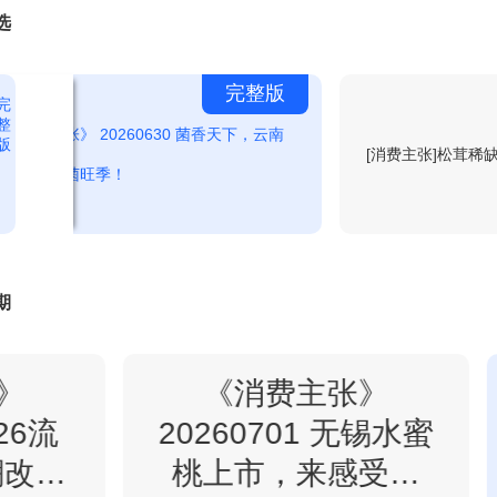
选
7:00
正点财经
回看
完整版
完
整
《消费主张》 20260630 菌香天下，云南
版
[消费主张]松茸稀
开启野生菌旺季！
7:30
生财有道-2026-8-6
回看
8:00
正点财经
期
回看
》
《消费主张》
9:00
正点财经
回看
026流
20260701 无锡水蜜
潮改个
桃上市，来感受盛