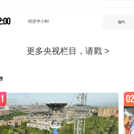
2:00
经济半小时
预约
2:30
经济信息联播
预约
3:30
榜
央视财经评论-2026-8-7
预约
1
0
2026精品财经纪录-中国民居第三
3:56
预约
季-1