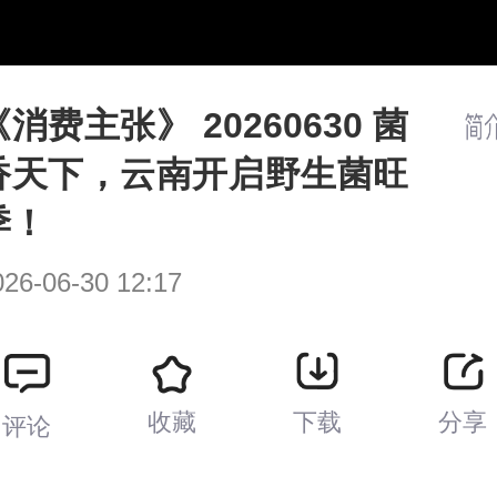
/
播
放
速
度
《消费主张》 20260630 菌
香天下，云南开启野生菌旺
季！
026-06-30 12:17
收藏
下载
分享
评论