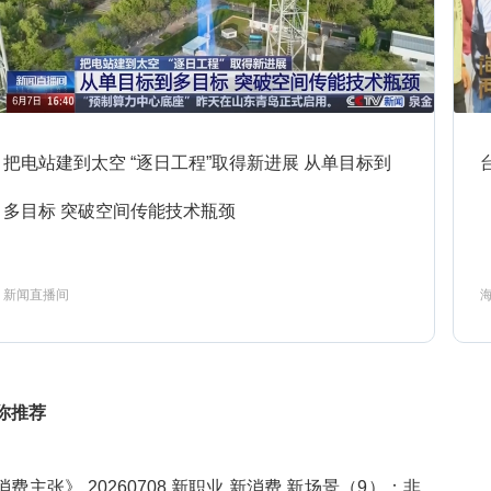
2026精品财经纪录-中国民居第三
4:20
预约
季-2
2024精品财经纪录-人类记忆中国的
4:49
把电站建到太空 “逐日工程”取得新进展 从单目标到
预约
世界遗产-5
多目标 突破空间传能技术瓶颈
2024精品财经纪录-万物之生贵州
5:18
新闻直播间
预约
篇-2
5:53
经济半小时
预约
你推荐
消费主张》 20260708 新职业 新消费 新场景（9）：非