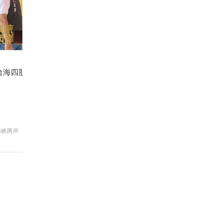
台海四股新乱流 最凶险的是什么？
国
海峡两岸
新