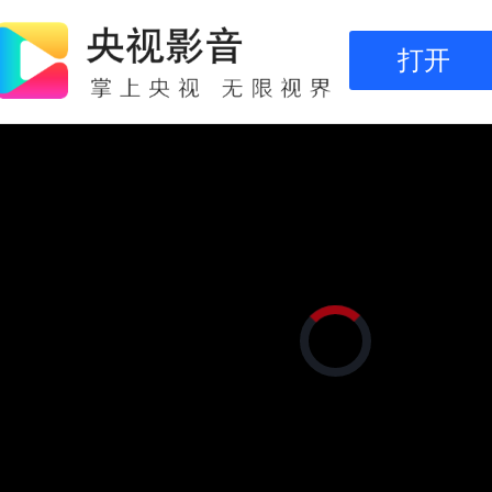
打开
正
在
加
载
视
频
播
放
器。