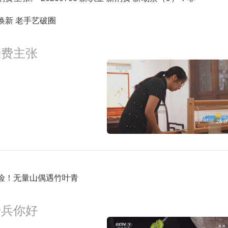
6:24
职场健康课-2026-31
预约
焕新 老手艺破圈
消费主张
7:22
中国经济大讲堂-2026-29
预约
8:06
对话-2026-29
预约
26:0
险！无量山偶遇竹叶青
老兵你好