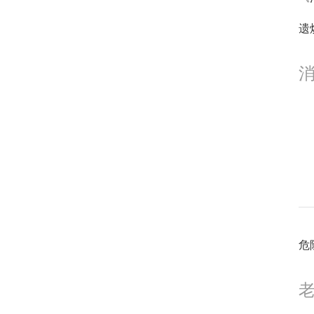
1
遗
1
1
危