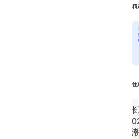
精
0
0
0
往
《消费主张》
《消费主张
0
60703 2026流
20260702 2
玩汽车”：房车旅
行“玩汽车”：