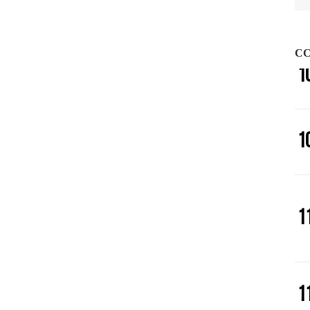
0
行更自在！
性酷车！
CC
1
1
1
1