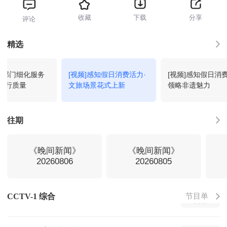
收藏
下载
分享
评论
中华古树-北京九搂十八杈（4K）
03:46
回看
精选
新闻30分
04:00
回看
交通部门细化服务
[视频]感知假日消费活力·
[视频]感知假日消
出行质量
文旅场景花式上新
领略非遗魅力
今日说法-2026-143
04:33
回看
往期
主角第14集
05:05
回看
《晚间新闻》
《晚间新闻》
20260806
20260805
主角第15集
05:52
回看
节目单
CCTV-1 综合
主角第16集
06:41
回看