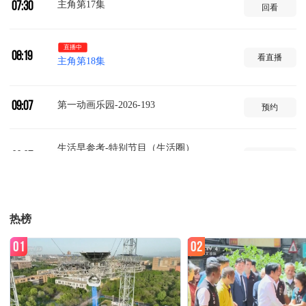
主角第17集
07:30
回看
直播中
08:19
看直播
主角第18集
第一动画乐园-2026-193
09:07
预约
生活早参考-特别节目（生活圈）
09:37
预约
2026-214
文脉春秋-2025-1
10:20
预约
热榜
01
02
秘境之眼-2026-212
10:50
预约
新闻联播
11:00
预约