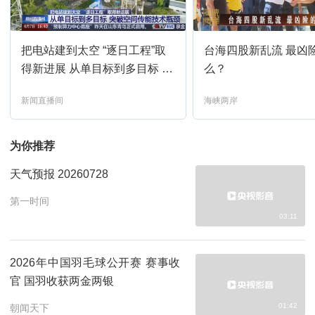
焦点访谈
11:40
预约
把电站建到太空 “逐日工程”取
台海四股新乱流 最凶
得新进展 从单目标到多目标 突
么？
前情提要-江海潮生-第25集
12:01
预约
破空间传能技术瓶颈
新闻直播间
海峡两岸
江海潮生第25集
12:05
预约
为你推荐
前情提要-江海潮生-第26集
12:55
预约
天气预报 20260728
第一时间
江海潮生第26集
12:58
预约
03:11
非遗里的中国-MV
13:44
预约
2026年中国羽毛球公开赛 赛事收
官 国羽收获两金两银
三餐四季-宣传片
13:51
预约
01:42
朝闻天下