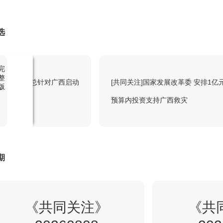
选
4:15
新闻周刊
回看
完
整
消息 国家防总针对广西启动
[共同关注]国家发展改革委 安排1亿
版
应
预算内投资支持广西救灾
5:00
24小时
回看
6:00
午夜新闻
期
回看
6:15
《共同关注》
新闻调查
《共
回看