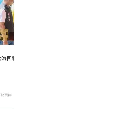
台海四股新乱流 最凶险的是什么？
国
海峡两岸
新