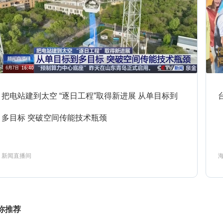
1:00
新闻直播间
预约
1:12
新闻调查
预约
把电站建到太空 “逐日工程”取得新进展 从单目标到
2:00
多目标 突破空间传能技术瓶颈
朝闻天下
预约
新闻直播间
1:00
新闻直播间
预约
你推荐
1:12
新闻周刊
预约