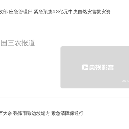
政部 应急管理部 紧急预拨4.3亿元中央自然灾害救灾资
2:00
新闻直播间
预约
中国三农报道
3:00
新闻直播间
预约
00:4
西大余 强降雨致边坡塌方 紧急清障保通行