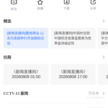
收藏
下载
分享
评论
新闻调查
16:15
回看
精选
[新闻直播间]聚焦两会 山
[新闻直播间]中国外交部
[新
新闻直播间
17:00
回看
东代表团举行开放团组活
中国经济发展蓝图将为世
中
动
界提供稳定性
留
新闻周刊
17:15
回看
往期
新闻直播间
18:00
回看
《新闻直播间》
《新闻直播间》
20260809 01:00
20260808 17:00
新闻调查
18:15
回看
节目单
CCTV-13 新闻
新闻直播间
19:00
回看