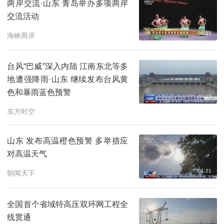
两岸交流·山东 青岛举办多项两岸
交流活动
00:27
海峡两岸
台风“巴威”深入内陆 江南东北等多
地遭强降雨·山东 继续发布台风黄
色和暴雨蓝色预警
00:15
东方时空
山东 发布高温橙色预警 多举措应
对高温天气
01:21
朝闻天下
全国首个省域特高压双环网工程全
线贯通