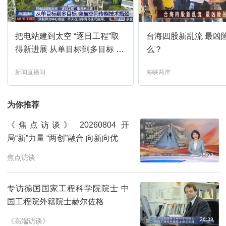
新闻直播间
01:00
预约
把电站建到太空 “逐日工程”取
台海四股新乱流 最凶
新闻周刊
01:12
预约
得新进展 从单目标到多目标 突
么？
破空间传能技术瓶颈
新闻直播间
海峡两岸
新闻直播间
02:00
预约
为你推荐
新闻直播间
03:00
预约
《焦点访谈》 20260804 开
局“新”力量 “两创”融合 向新向优
新闻30分
04:00
预约
15:08
焦点访谈
每周质量报告
04:35
预约
专访德国国家工程科学院院士 中
国工程院外籍院士赫尔佐格
新闻直播间
05:00
预约
26:39
《高端访谈》