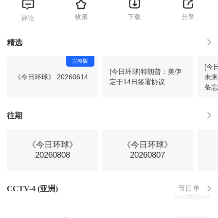
收藏
下载
分享
评论
特别行动第12集
07:40
回看
精选
完整版
[今
特别行动第13集
08:27
回看
[今日环球]特朗普：美伊
《今日环球》 20260614
未
定于14日签署协议
备
国宝发现-2026-32
09:14
回看
往期
平凡匠心-2026-65
09:43
回看
《今日环球》
《今日环球》
20260808
20260807
中国文艺-致敬经典2026-32
10:00
回看
节目单
CCTV-4 (亚洲)
中国新闻
11:00
回看