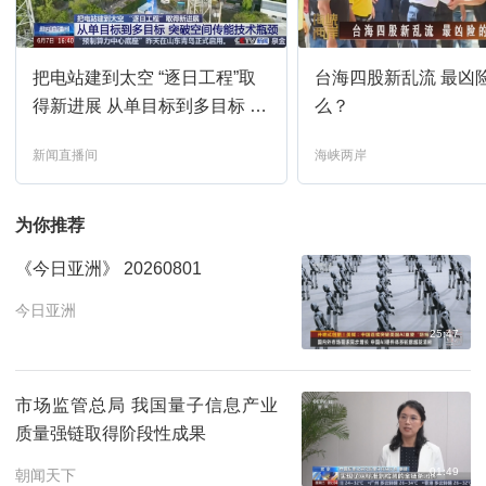
今日亚洲
15:03
预约
把电站建到太空 “逐日工程”取
台海四股新乱流 最凶
海峡两岸-2026-220
15:29
预约
得新进展 从单目标到多目标 突
么？
破空间传能技术瓶颈
新闻直播间
海峡两岸
枫桥警事第27集
15:55
预约
为你推荐
枫桥警事第28集
16:41
预约
《今日亚洲》 20260801
中国缘-2026-31
17:29
预约
今日亚洲
25:47
新闻联播
18:00
预约
市场监管总局 我国量子信息产业
质量强链取得阶段性成果
平凡匠心-2026-65
18:30
预约
01:49
朝闻天下