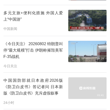
多元文旅+便利化措施 外国人爱
上“中国游”
02:41
中国新闻
《今日关注》 20260802 特朗普叫
停“最大规模”打击 伊朗称摧毁美军
F-35战机
24:29
今日关注
中国国防部就日本政府2026版
《防卫白皮书》答记者问 日本新
版《防卫白皮书》充斥虚假叙事
01:41
24小时