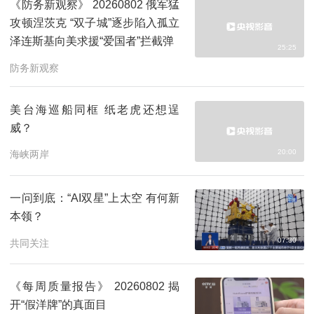
《防务新观察》 20260802 俄军猛
攻顿涅茨克 “双子城”逐步陷入孤立
泽连斯基向美求援“爱国者”拦截弹
25:25
防务新观察
美台海巡船同框 纸老虎还想逞
威？
20:00
海峡两岸
一问到底：“AI双星”上太空 有何新
本领？
07:30
共同关注
《每周质量报告》 20260802 揭
开“假洋牌”的真面目