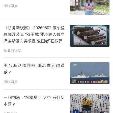
海峡两岸
25:23
《防务新观察》 20260802 俄军猛
攻顿涅茨克 “双子城”逐步陷入孤立
泽连斯基向美求援“爱国者”拦截弹
25:25
防务新观察
美台海巡船同框 纸老虎还想逞
威？
20:00
海峡两岸
一问到底：“AI双星”上太空 有何新
本领？
07:30