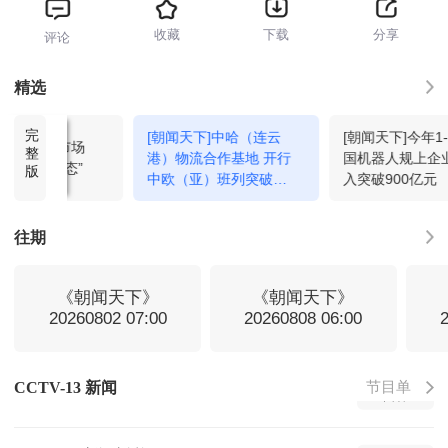
收藏
下载
分享
评论
新闻周刊
17:15
回看
精选
完
[朝闻天下]中哈（连云
[朝闻天下]今年1-
新闻直播间
18:00
回看
天下]三夏走市场
整
港）物流合作基地 开行
国机器人规上企
线”到“扩生态”
版
中欧（亚）班列突破
入突破900亿元
8000列
新闻调查
18:15
回看
往期
新闻直播间
19:00
回看
《朝闻天下》
《朝闻天下》
20260802 07:00
20260808 06:00
焦点访谈
19:21
回看
节目单
CCTV-13 新闻
军情时间到
19:37
回看