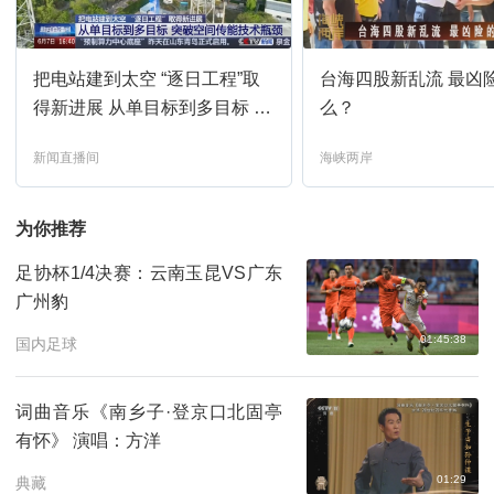
新闻直播间
02:00
预约
把电站建到太空 “逐日工程”取
台海四股新乱流 最凶
新闻直播间
03:00
预约
得新进展 从单目标到多目标 突
么？
破空间传能技术瓶颈
新闻直播间
海峡两岸
新闻30分
04:00
预约
为你推荐
每周质量报告
04:35
预约
足协杯1/4决赛：云南玉昆VS广东
广州豹
新闻直播间
05:00
预约
01:45:38
国内足球
新闻直播间
06:00
预约
词曲音乐《南乡子·登京口北固亭
有怀》 演唱：方洋
新闻调查
06:12
预约
01:29
典藏