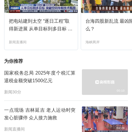
24小时
15:00
预约
把电站建到太空 “逐日工程”取
台海四股新乱流 最凶
午夜新闻
16:00
预约
得新进展 从单目标到多目标 突
么？
破空间传能技术瓶颈
新闻直播间
海峡两岸
新闻直播间
17:00
预约
为你推荐
焦点访谈
17:21
预约
国家税务总局 2025年度个税汇算
退税金额突破1500亿元
法治在线
17:37
预约
00:10
新闻30分
新闻直播间
18:00
预约
一点现场 吉林延吉 老人运动时突
发心脏骤停 众人接力施救
新闻1+1
18:33
预约
01:28
新闻直播间