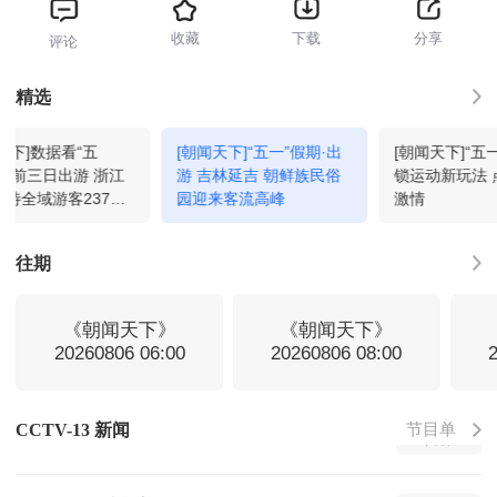
收藏
下载
分享
评论
新闻直播间
06:00
回看
精选
天下]数据看“五
[朝闻天下]“五一”假期·出
[朝闻天下]“五
新闻直播间
07:00
回看
假期前三日出游 浙江
游 吉林延吉 朝鲜族民俗
锁运动新玩法 
待全域游客2374.8
园迎来客流高峰
激情
次
新闻直播间
08:00
回看
往期
新闻直播间
09:00
回看
《朝闻天下》
《朝闻天下》
20260806 06:00
20260806 08:00
共同关注
10:00
回看
节目单
CCTV-13 新闻
新闻联播
11:00
回看