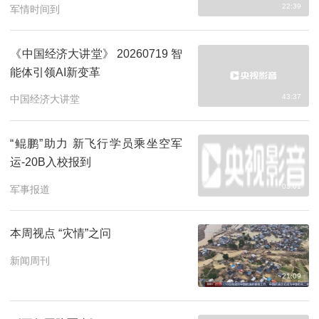
22:39
军情时间到
《中国经济大讲堂》 20260719 智
能体引领AI新变革
43:37
中国经济大讲堂
“鲲鹏”助力 新飞行学员乘坐空军
运-20B入校报到
03:01
军事报道
本周视点 “灾情”之问
新闻周刊
21:09