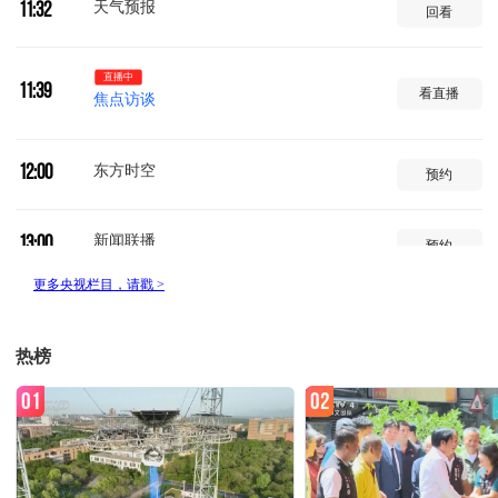
天气预报
11:32
回看
直播中
11:39
看直播
焦点访谈
东方时空
12:00
预约
新闻联播
13:00
预约
新闻1+1
13:30
预约
热榜
国际时讯
14:00
预约
01
02
环球视线
14:30
预约