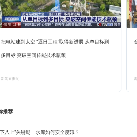
1:01
消费主张
预约
1:31
生财有道-2026-8-6
预约
把电站建到太空 “逐日工程”取得新进展 从单目标到
多目标 突破空间传能技术瓶颈
1:59
经济信息联播
预约
新闻直播间
3:00
第一时间
预约
你推荐
1:00
正点财经
预约
七下八上”关键期，水库如何安全度汛？