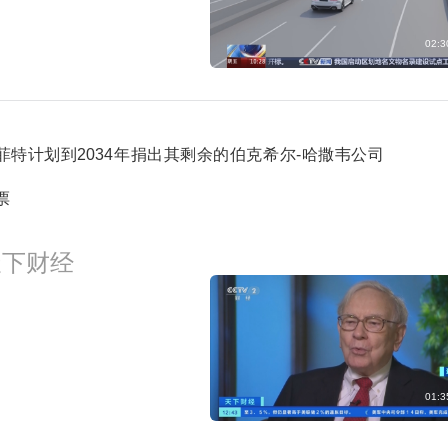
02:3
菲特计划到2034年捐出其剩余的伯克希尔-哈撒韦公司
票
天下财经
01:3