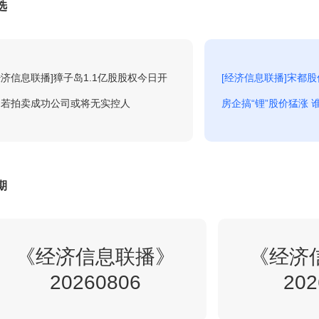
选
2:30
经济信息联播
回看
经济信息联播]獐子岛1.1亿股股权今日开
[经济信息联播]宋都
3:30
央视财经评论-2026-8-6
回看
 若拍卖成功公司或将无实控人
房企搞“锂”股价猛涨
3:56
梧桐树下老房子-6
回看
期
2024精品财经纪录-人类记忆中国的
4:46
回看
《经济信息联播》
《经济
世界遗产-4
20260806
202
一槌定音-2026-31