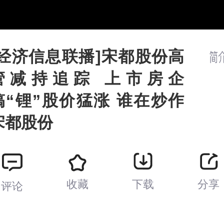
/
播
放
速
度
[经济信息联播]宋都股份高
管减持追踪 上市房企
搞“锂”股价猛涨 谁在炒作
宋都股份
收藏
下载
分享
评论