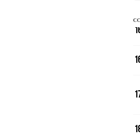
1
CC
1
1
1
1