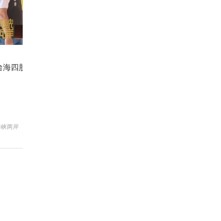
台海四股新乱流 最凶险的是什么？
国
海峡两岸
新