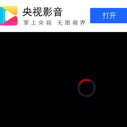
打开
正
在
加
载
视
频
播
放
器。