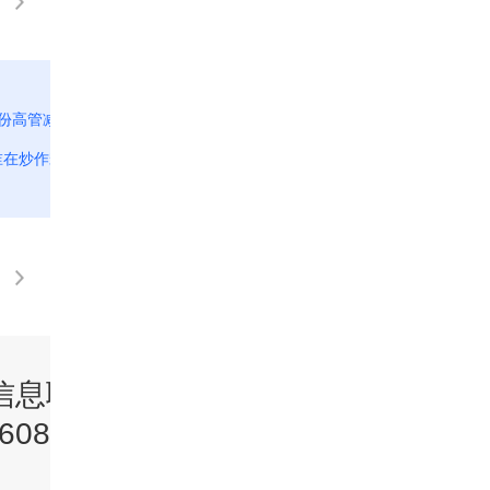
股份高管减持追踪 上市
[经济信息联播]关注春耕 湖北：农资柴油
 谁在炒作宋都股份
格上涨 春耕成本“水涨船高”
信息联播》
《经济信息联播
60805
20260804