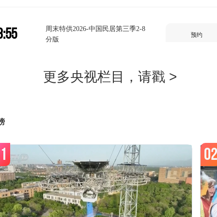
周末特供2026-中国民居第三季2-8
8:55
预约
分版
9:03
梧桐树下老房子-6
预约
榜
9:48
中国经济大讲堂-2026-29
预约
1
0
0:32
回家吃饭-2026-160
预约