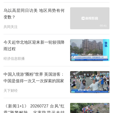
乌以高层同日访美 地区局势有何
变数？
00:41
共同关注
今天起华北地区迎来新一轮较强降
雨过程
00:22
经济信息联播
中国入境游“圈粉”世界 英国游客：
中国是值得一次又一次探索的国家
02:25
天下财经
《新闻1+1》 20260727 台风“红
霞”预警解除，灾害防范远未结