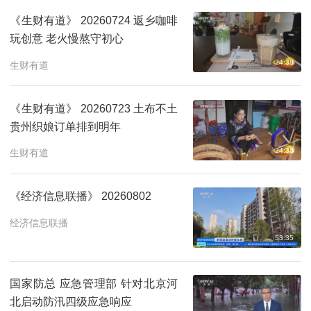
《生财有道》 20260724 返乡咖啡
玩创意 老火慢熬守初心
24:38
生财有道
《生财有道》 20260723 土布不土
贵州织娘订单排到明年
24:38
生财有道
《经济信息联播》 20260802
经济信息联播
53:35
国家防总 应急管理部 针对北京河
北启动防汛四级应急响应