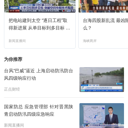
新闻直播间
07:00
预约
把电站建到太空 “逐日工程”取
台海四股新乱流 最凶
新闻直播间
08:00
预约
得新进展 从单目标到多目标 突
么？
破空间传能技术瓶颈
新闻直播间
海峡两岸
新闻直播间
09:00
预约
为你推荐
共同关注
10:00
预约
台风“巴威”逼近 上海启动防汛防台
风四级响应行动
新闻联播
11:00
预约
00:33
正点财经
天气预报
11:32
预约
国家防总 应急管理部 针对晋黑陕
青启动防汛四级应急响应
焦点访谈
11:39
预约
00:26
新闻直播间