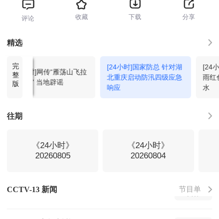
收藏
下载
分享
评论
新闻直播间
20:00
回看
精选
完
[24小时]国家防总 针对湖
[24
新闻1+1
20:33
回看
[24小时]网传“雁荡山飞拉
整
北重庆启动防汛四级应急
雨红
达着火” 当地辟谣
版
响应
水
新闻直播间
21:00
回看
往期
焦点访谈
21:18
回看
《24小时》
《24小时》
20260805
20260804
法治在线
21:34
回看
节目单
CCTV-13 新闻
朝闻天下
22:00
回看