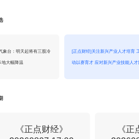
2026精品财经纪录-中国民居第三
3:56
回看
选
季-1
2026精品财经纪录-中国民居第三
4:20
央气象台：明天起将有三股冷
[正点财经]关注新兴产业人才培育 
回看
季-2
多地大幅降温
动以赛育才 应对新兴产业技能人才
2024精品财经纪录-人类记忆中国的
4:49
回看
世界遗产-5
期
2024精品财经纪录-万物之生贵州
5:18
回看
《正点财经》
《正
篇-2