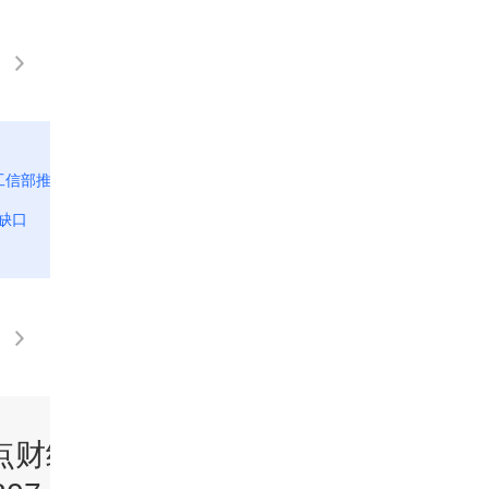
[正点财经]关注新兴产业人才培育 高难度比
工信部推
赛考验选手创新能力 人才培养实现“接力
缺口
跑”
点财经》
《正点财经》