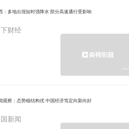
2:02
周末特供2026-454
预约
西：多地出现短时强降水 部分高速通行受影响
天下财经
2:25
周末特供2026-455
预约
2:49
2023精品财经纪-日出之食第三季-5
预约
01:2
闻观察：态势稳结构优 中国经济笃定向新向好
中国新闻