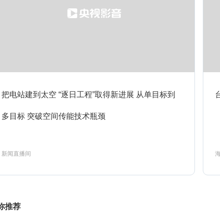
1:59
经济信息联播
预约
3:00
第一时间
预约
把电站建到太空 “逐日工程”取得新进展 从单目标到
多目标 突破空间传能技术瓶颈
1:01
天山通途-3
预约
新闻直播间
2024精品财经纪录-万物之生贵州
1:31
预约
篇-3
你推荐